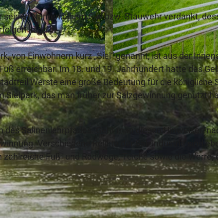
der seinen Namen einem Siel bzw. Stauwehr verdankt, de
rfolgen kann.
k, von Einwohnern kurz „Siel“ genannt, ist aus der Innen
© www.peterhuebbe.com, Staatsbad Bad Oeynhausen / 
Fuß erreichbar. Im 18. und 19. Jahrhundert hatte das Ge
tteil Werste eine große Bedeutung für die königliche 
im Sielpark, das man früher zur Salzgewinnung genutzt h
ln des Salinenlehrpfades. Geht man diesen Hinweisen na
winnung. Verschiedene Relikte der Salzindustrie sind e
ch zahlreiche Fuß- und Radwege, Teiche sowie die Werre, 