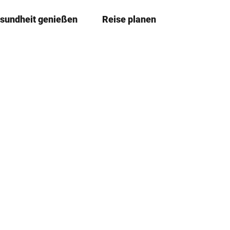
sundheit genießen
Reise planen
T
Merkze
Su
e
i
l
e
n