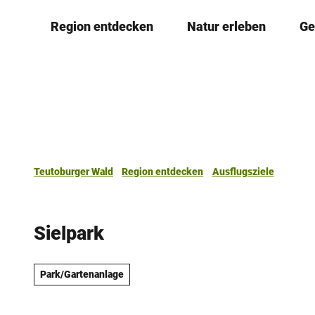
Z
Region entdecken
Natur erleben
Ge
u
m
I
n
h
a
l
t
Teutoburger Wald
Region entdecken
Ausflugsziele
Sielpark
Park/Gartenanlage