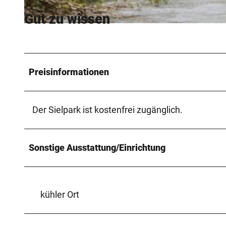
Gut zu wissen
© www.peterhuebbe.com, Staatsbad Bad Oeynhausen / P. Hübbe |
CC-BY-NC-ND
Preisinformationen
Der Sielpark ist kostenfrei zugänglich.
Sonstige Ausstattung/Einrichtung
kühler Ort