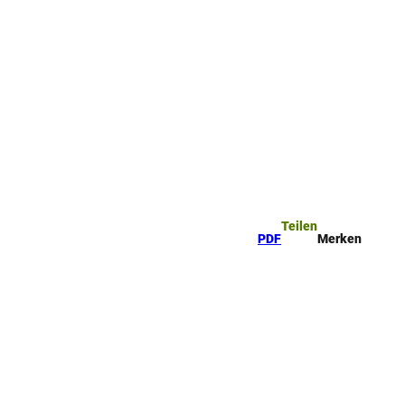
ttel
che
Teilen
PDF
Merken