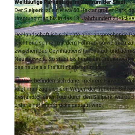
Weitläufige Parkanlage im Zentrum der Stadt.
Der Sielpark ist ein etwa 50 Hektar großer Park, 
Ursprung man bis in das 18. Jahrhundert zurückve
Der landschaftlich schlichte aber ansprechende Par
© www.peterhuebbe.com, Staatsbad Bad Oeynhausen / P. Hübbe |
CC-BY-NC-ND
leicht und schnell mit dem Fahrrad sowie auch zu 
zwischen Bad Oeynhausens Innenstadt und dem Stad
Neusalzwerk. So steht bis heute ein Gradierwerk 
das heute als Freiluftinhalatorium dient.
Im Park befinden sich daher mehrere Hinweistafe
folgt man zugleich den Wegen der früheren Salzge
Bestandteil einer Tour durch den Sielpark, wie au
unter einer Wehrbrücke gestaut wird.