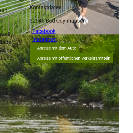
Kontaktdaten
ssen
32545
Bad Oeynhausen
Facebook
stadt
P. Hübbe |
CC-BY-NC-ND
Instagram
lände
Anreise mit dem Auto
Saline
at und
Anreise mit öffentlichen Verkehrsmitteln
ch,
benso
die