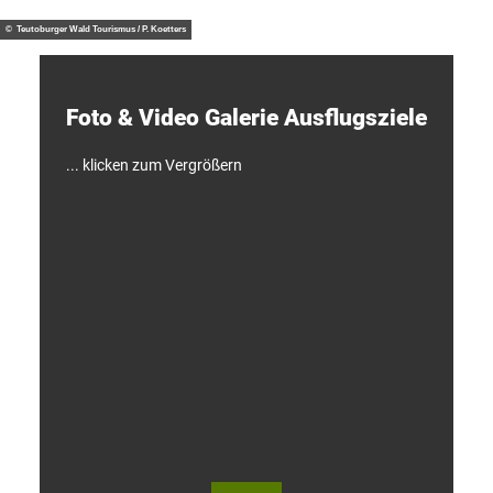
/ J. M
otzny
t
d
© Teutoburger Wald Tourismus / P. Koetters
e
c
k
e
Foto & Video ­Galerie ­Ausflugsziele
n
!
... klicken zum Vergrößern