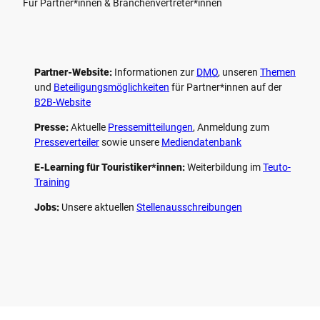
Für Partner*innen & Branchenvertreter*innen
Partner-Website:
Informationen zur
DMO
, unseren ­
Themen
und
Beteiligungs­möglichkeiten
für Partner*innen auf der
B2B-Website
Presse:
Aktuelle
Pressemitteilungen
, Anmeldung zum
Presseverteiler
sowie unsere
Mediendatenbank
E-Learning für Touristiker*innen:
Weiterbildung im
Teuto-
Training
Jobs:
Unsere aktuellen
Stellenausschreibungen
F
P
Y
I
a
i
o
n
c
n
u
s
e
t
t
t
b
e
u
a
o
r
b
g