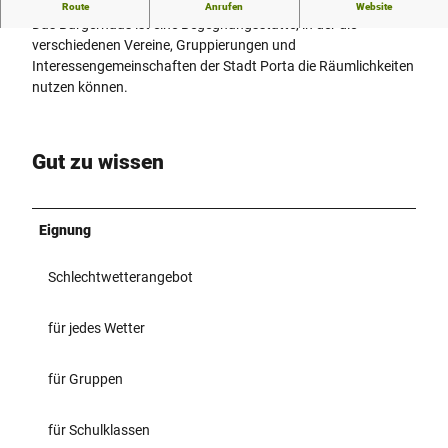
Kulturelles Zentrum in Porta Westfalica.
Route
Anrufen
Website
Das Bürgerhaus ist eine Begegnungsstätte, in der die
verschiedenen Vereine, Gruppierungen und
Interessengemeinschaften der Stadt Porta die Räumlichkeiten
nutzen können.
Gut zu wissen
Eignung
Schlechtwetterangebot
für jedes Wetter
für Gruppen
für Schulklassen