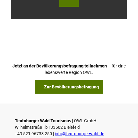
V
i
d
e
o
Jetzt an der Bevölkerungsbefragung teilnehmen
– für eine
a
© Teutoburger Wald Tourismus / P. Gawandtka
© T. Goedeck
lebenswerte Region OWL.
b
s
Zur Bevölkerungsbefragung
p
i
e
l
e
Teutoburger Wald Tourismus
| ­OWL GmbH
Wilhelmstraße 1b | ­33602 Bielefeld
n
+49 521 96733 250 |
­info@teutoburgerwald.de