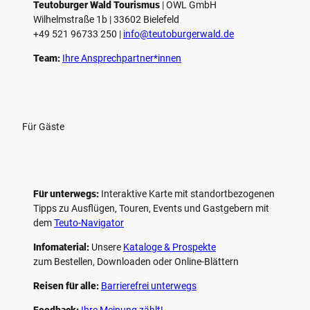
e
Teutoburger Wald Tourismus
| ­OWL GmbH
Wilhelmstraße 1b | ­33602 Bielefeld
n
+49 521 96733 250 |
­info@teutoburgerwald.de
Team:
Ihre Ansprechpartner*innen
Für Gäste
Für unterwegs:
Interaktive Karte mit standort­bezogenen
Tipps zu Ausflügen, Touren, Events und Gastgebern mit
dem
Teuto-Navigator
Infomaterial:
Unsere
Kataloge & Prospekte
zum Bestellen, Downloaden oder Online-Blättern
Reisen für alle:
Barrierefrei unterwegs
Feedback:
Ihre Meinung zählt!