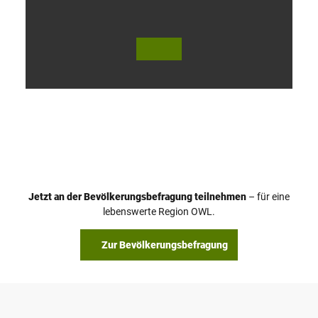
V
i
d
e
o
Jetzt an der Bevölkerungsbefragung teilnehmen
– für eine
a
© Teutoburger Wald Tourismus / P. Gawandtka
© T. Goedeck
lebenswerte Region OWL.
b
s
Zur Bevölkerungsbefragung
p
i
e
l