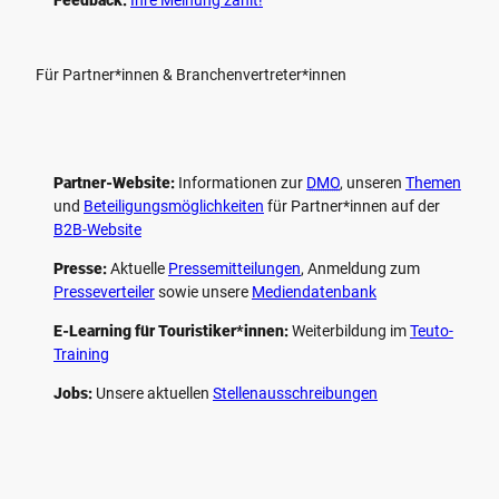
Für Partner*innen & Branchenvertreter*innen
Partner-Website:
Informationen zur
DMO
, unseren ­
Themen
und
Beteiligungs­möglichkeiten
für Partner*innen auf der
B2B-Website
Presse:
Aktuelle
Pressemitteilungen
, Anmeldung zum
Presseverteiler
sowie unsere
Mediendatenbank
E-Learning für Touristiker*innen:
Weiterbildung im
Teuto-
Training
Jobs:
Unsere aktuellen
Stellenausschreibungen
F
P
Y
I