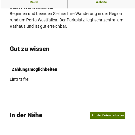
Idealer Startpunkt für Wanderungen und Besichtigungen der
Route
Website
Stadt Porta Westfalica.
Beginnen und beenden Sie hier Ihre Wanderung in der Region
rund um Porta Westfalica. Der Parkplatz liegt sehr zentral am
Rathaus und ist gut erreichbar.
Gut zu wissen
Zahlungsmöglichkeiten
Eintritt frei
In der Nähe
Auf der Karte anschauen