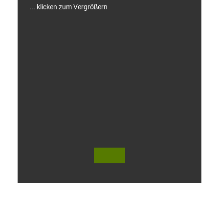
... klicken zum Vergrößern
V
i