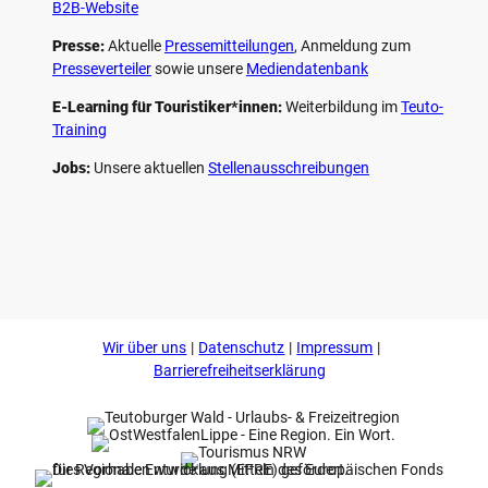
B2B-Website
Presse:
Aktuelle
Pressemitteilungen
, Anmeldung zum
Presseverteiler
sowie unsere
Mediendatenbank
E-Learning für Touristiker*innen:
Weiterbildung im
Teuto-
Training
Jobs:
Unsere aktuellen
Stellenausschreibungen
F
P
Y
I
a
i
o
n
c
n
u
s
e
t
t
t
b
e
u
a
o
r
b
g
Wir über uns
Datenschutz
Impressum
o
e
e
r
k
s
a
Barrierefreiheitserklärung
t
m