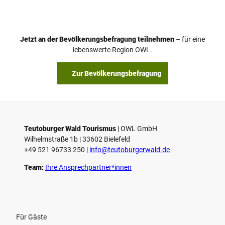
d
e
o
Jetzt an der Bevölkerungsbefragung teilnehmen
– für eine
a
© Teutoburger Wald Tourismus / P. Gawandtka
© T. Goedeck
lebenswerte Region OWL.
b
s
Zur Bevölkerungsbefragung
p
i
e
l
e
Teutoburger Wald Tourismus
| ­OWL GmbH
Wilhelmstraße 1b | ­33602 Bielefeld
n
+49 521 96733 250 |
­info@teutoburgerwald.de
Team:
Ihre Ansprechpartner*innen
Für Gäste