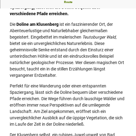
Perfekt für eine Wanderung oder einen entspannten
Route
Spaziergang, lässt sich die Doline bequem über
verschiedene Pfade erreichen.
Die
Doline am Klusenberg
ist ein faszinierender Ort, der
Abenteuerlustige und Naturliebhaber gleichermaßen
begeistert. Eingebettet im malerischen
Teutoburger Wald
,
bietet sie ein unvergleichliches Naturerlebnis. Diese
geheimnisvolle Senke entstand durch den Einsturz einer
unterirdischen Höhle und ist ein eindrucksvolles Beispiel
natürlicher geologischer Prozesse. Wer diesen magischen Ort
besucht, taucht ein in die stillen Erzählungen längst
vergangener Erdzeitalter.
Perfekt für eine Wanderung oder einen entspannten
Spaziergang, lässt sich die Doline bequem über verschiedene
Pfade erreichen. Die Wege führen durch lauschige Wälder und
eröffnen immer neue Perspektiven auf die umliegende
Landschaft. Am Ziel angekommen, eröffnet sich ein
unvergleichlicher Ausblick auf die üppige Vegetation, die sich
im Laufe der Zeit in der Doline niederließ.
Der Klusenberg selbst, ein ruhiges Juwel unweit von Bad