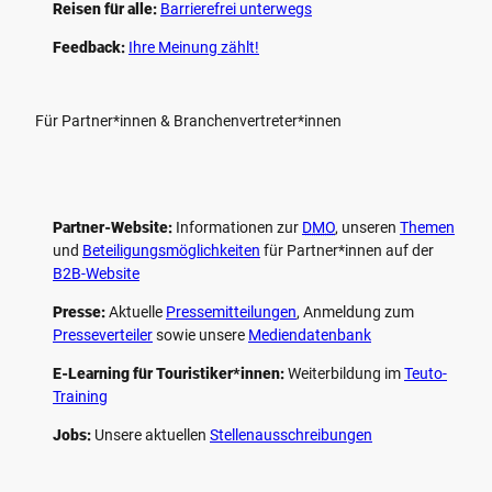
Reisen für alle:
Barrierefrei unterwegs
Feedback:
Ihre Meinung zählt!
Für Partner*innen & Branchenvertreter*innen
Partner-Website:
Informationen zur
DMO
, unseren ­
Themen
und
Beteiligungs­möglichkeiten
für Partner*innen auf der
B2B-Website
Presse:
Aktuelle
Pressemitteilungen
, Anmeldung zum
Presseverteiler
sowie unsere
Mediendatenbank
E-Learning für Touristiker*innen:
Weiterbildung im
Teuto-
Training
Jobs:
Unsere aktuellen
Stellenausschreibungen