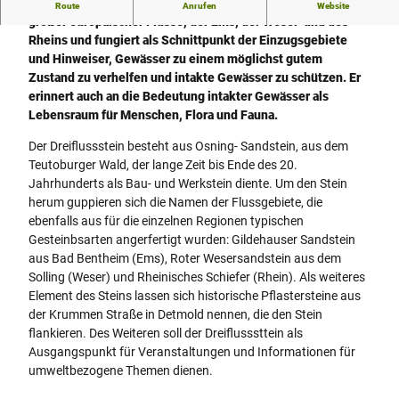
Der Dreiflussstein verbindet die Einzugsgebiete dreier
Route
Anrufen
Website
großer europäischer Flüsse, der Ems, der Weser und des
Rheins und fungiert als Schnittpunkt der Einzugsgebiete
und Hinweiser, Gewässer zu einem möglichst gutem
Zustand zu verhelfen und intakte Gewässer zu schützen. Er
erinnert auch an die Bedeutung intakter Gewässer als
Lebensraum für Menschen, Flora und Fauna.
Der Dreiflussstein besteht aus Osning- Sandstein, aus dem
Teutoburger Wald, der lange Zeit bis Ende des 20.
Jahrhunderts als Bau- und Werkstein diente. Um den Stein
herum guppieren sich die Namen der Flussgebiete, die
ebenfalls aus für die einzelnen Regionen typischen
Gesteinbsarten angerfertigt wurden: Gildehauser Sandstein
aus Bad Bentheim (Ems), Roter Wesersandstein aus dem
Solling (Weser) und Rheinisches Schiefer (Rhein). Als weiteres
Element des Steins lassen sich historische Pflastersteine aus
der Krummen Straße in Detmold nennen, die den Stein
flankieren. Des Weiteren soll der Dreiflusssttein als
Ausgangspunkt für Veranstaltungen und Informationen für
umweltbezogene Themen dienen.