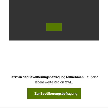
V
i
d
e
o
Jetzt an der Bevölkerungsbefragung teilnehmen
– für eine
a
© Teutoburger Wald Tourismus / P. Gawandtka
© T. Goedeck
lebenswerte Region OWL.
b
s
Zur Bevölkerungsbefragung
p
i