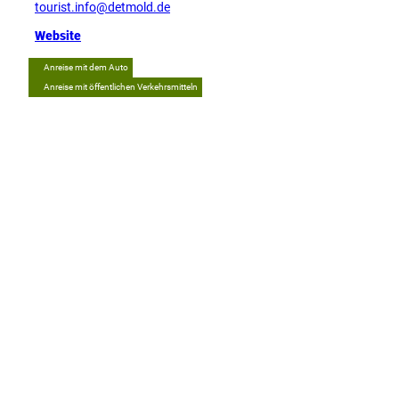
tourist.info@detmold.de
Website
Anreise mit dem Auto
Anreise mit öffentlichen Verkehrsmitteln
Tipp
L