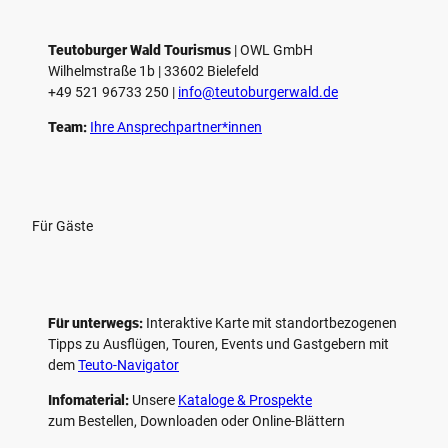
e
l
e
Teutoburger Wald Tourismus
| ­OWL GmbH
Wilhelmstraße 1b | ­33602 Bielefeld
n
+49 521 96733 250 |
­info@teutoburgerwald.de
Team:
Ihre Ansprechpartner*innen
Für Gäste
Für unterwegs:
Interaktive Karte mit standort­bezogenen
Tipps zu Ausflügen, Touren, Events und Gastgebern mit
dem
Teuto-Navigator
Infomaterial:
Unsere
Kataloge & Prospekte
zum Bestellen, Downloaden oder Online-Blättern