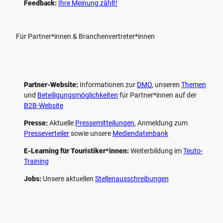
Feedback:
Ihre Meinung zählt!
Für Partner*innen & Branchenvertreter*innen
Partner-Website:
Informationen zur
DMO
, unseren ­
Themen
und
Beteiligungs­möglichkeiten
für Partner*innen auf der
B2B-Website
Presse:
Aktuelle
Pressemitteilungen
, Anmeldung zum
Presseverteiler
sowie unsere
Mediendatenbank
E-Learning für Touristiker*innen:
Weiterbildung im
Teuto-
Training
Jobs:
Unsere aktuellen
Stellenausschreibungen
F
P
Y
I