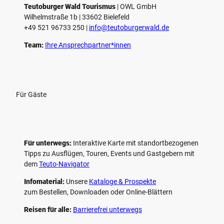
e
Teutoburger Wald Tourismus
| ­OWL GmbH
Wilhelmstraße 1b | ­33602 Bielefeld
n
+49 521 96733 250 |
­info@teutoburgerwald.de
Team:
Ihre Ansprechpartner*innen
Für Gäste
Für unterwegs:
Interaktive Karte mit standort­bezogenen
Tipps zu Ausflügen, Touren, Events und Gastgebern mit
dem
Teuto-Navigator
Infomaterial:
Unsere
Kataloge & Prospekte
zum Bestellen, Downloaden oder Online-Blättern
Reisen für alle:
Barrierefrei unterwegs