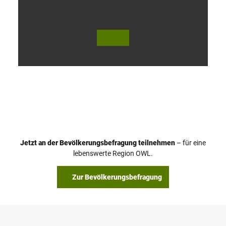
V
i
d
e
o
Jetzt an der Bevölkerungsbefragung teilnehmen
– für eine
a
© Teutoburger Wald Tourismus / P. Gawandtka
© T. Goedeck
lebenswerte Region OWL.
b
s
Zur Bevölkerungsbefragung
p
i
e
l