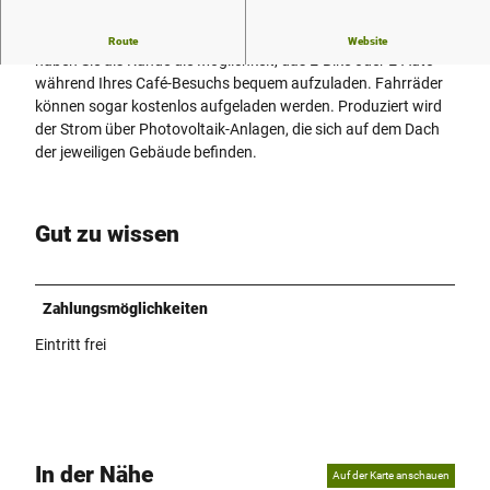
An unseren Standorten in Paderborn (Detmolder Straße 156)
Route
Website
haben Sie als Kunde die Möglichkeit, das E-Bike oder E-Auto
während Ihres Café-Besuchs bequem aufzuladen. Fahrräder
können sogar kostenlos aufgeladen werden. Produziert wird
der Strom über Photovoltaik-Anlagen, die sich auf dem Dach
der jeweiligen Gebäude befinden.
Gut zu wissen
Zahlungsmöglichkeiten
Eintritt frei
In der Nähe
Auf der Karte anschauen