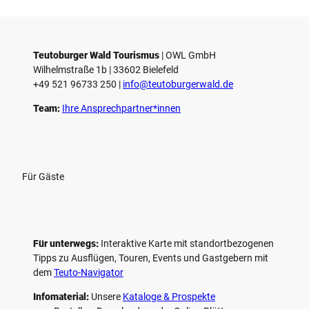
i
e
l
e
Teutoburger Wald Tourismus
| ­OWL GmbH
Wilhelmstraße 1b | ­33602 Bielefeld
n
+49 521 96733 250 |
­info@teutoburgerwald.de
Team:
Ihre Ansprechpartner*innen
Für Gäste
Für unterwegs:
Interaktive Karte mit standort­bezogenen
Tipps zu Ausflügen, Touren, Events und Gastgebern mit
dem
Teuto-Navigator
Infomaterial:
Unsere
Kataloge & Prospekte