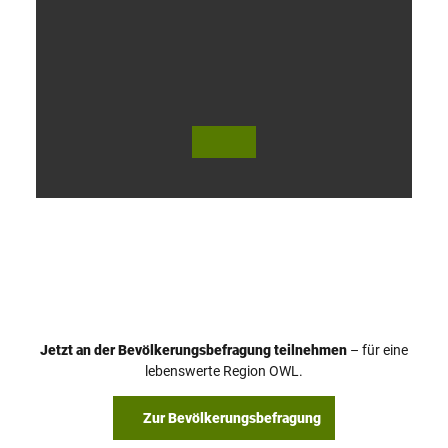
V
i
d
e
o
Jetzt an der Bevölkerungsbefragung teilnehmen
– für eine
a
© Teutoburger Wald Tourismus / P. Gawandtka
© T. Goedeck
lebenswerte Region OWL.
b
s
Zur Bevölkerungsbefragung
p