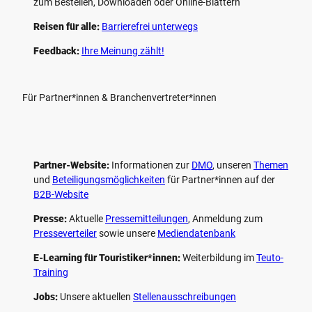
zum Bestellen, Downloaden oder Online-Blättern
Reisen für alle:
Barrierefrei unterwegs
Feedback:
Ihre Meinung zählt!
Für Partner*innen & Branchenvertreter*innen
Partner-Website:
Informationen zur
DMO
, unseren ­
Themen
und
Beteiligungs­möglichkeiten
für Partner*innen auf der
B2B-Website
Presse:
Aktuelle
Pressemitteilungen
, Anmeldung zum
Presseverteiler
sowie unsere
Mediendatenbank
E-Learning für Touristiker*innen:
Weiterbildung im
Teuto-
Training
Jobs:
Unsere aktuellen
Stellenausschreibungen