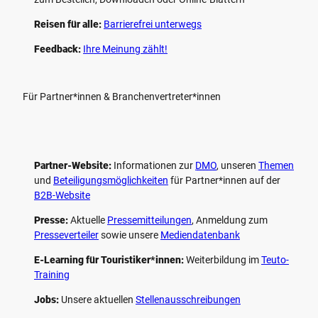
Reisen für alle:
Barrierefrei unterwegs
Feedback:
Ihre Meinung zählt!
Für Partner*innen & Branchenvertreter*innen
Partner-Website:
Informationen zur
DMO
, unseren ­
Themen
und
Beteiligungs­möglichkeiten
für Partner*innen auf der
B2B-Website
Presse:
Aktuelle
Pressemitteilungen
, Anmeldung zum
Presseverteiler
sowie unsere
Mediendatenbank
E-Learning für Touristiker*innen:
Weiterbildung im
Teuto-
Training
Jobs:
Unsere aktuellen
Stellenausschreibungen