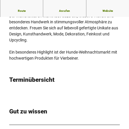
mit Special "Hunde-Weihnachtsmarkt"
Route
Anrufen
Website
Der Manufakturen Markt lädt dazu ein, kreative Vielfalt und
besonderes Handwerk in stimmungsvoller Atmosphäre zu
entdecken. Freuen Sie sich auf liebevoll gefertigte Unikate aus
Design, Kunsthandwerk, Mode, Dekoration, Feinkost und
Upcycling.
Ein besonderes Highlight ist der Hunde-Weihnachtsmarkt mit
hochwertigen Produkten für Vierbeiner.
Terminübersicht
Gut zu wissen