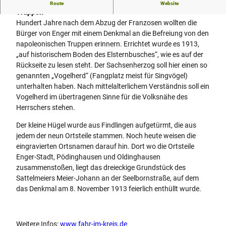
Erinnerung an die Befreiung von den napoleonischen
Route
Website
Truppen
Hundert Jahre nach dem Abzug der Franzosen wollten die
Bürger von Enger mit einem Denkmal an die Befreiung von den
napoleonischen Truppen erinnern. Errichtet wurde es 1913,
„auf historischem Boden des Elsternbusches“, wie es auf der
Rückseite zu lesen steht. Der Sachsenherzog soll hier einen so
genannten „Vogelherd“ (Fangplatz meist für Singvögel)
unterhalten haben. Nach mittelalterlichem Verständnis soll ein
Vogelherd im übertragenen Sinne für die Volksnähe des
Herrschers stehen.
Der kleine Hügel wurde aus Findlingen aufgetürmt, die aus
jedem der neun Ortsteile stammen. Noch heute weisen die
eingravierten Ortsnamen darauf hin. Dort wo die Ortsteile
Enger-Stadt, Pödinghausen und Oldinghausen
zusammenstoßen, liegt das dreieckige Grundstück des
Sattelmeiers Meier-Johann an der Seelbornstraße, auf dem
das Denkmal am 8. November 1913 feierlich enthüllt wurde.
Weitere Infos:
www.fahr-im-kreis.de