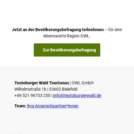
i
d
e
o
Jetzt an der Bevölkerungsbefragung teilnehmen
– für eine
a
© Teutoburger Wald Tourismus / P. Gawandtka
© T. Goedeck
lebenswerte Region OWL.
b
s
Zur Bevölkerungsbefragung
p
i
e
l
e
Teutoburger Wald Tourismus
| ­OWL GmbH
Wilhelmstraße 1b | ­33602 Bielefeld
n
+49 521 96733 250 |
­info@teutoburgerwald.de
Team:
Ihre Ansprechpartner*innen