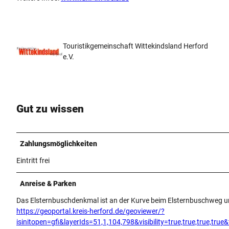
Touristikgemeinschaft Wittekindsland Herford
e.V.
Gut zu wissen
Zahlungsmöglichkeiten
Eintritt frei
Anreise & Parken
Das Elsternbuschdenkmal ist an der Kurve beim Elsternbuschweg u
https://geoportal.kreis-herford.de/geoviewer/?
isinitopen=gfi&layerIds=51,1,104,798&visibility=true,true,true,