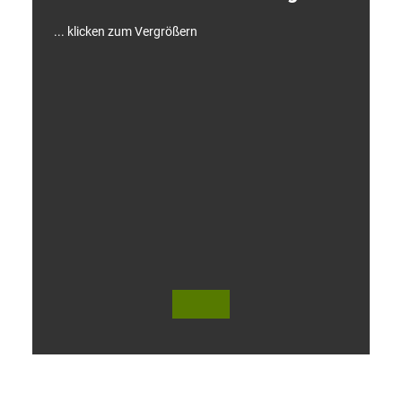
!
... klicken zum Vergrößern
V