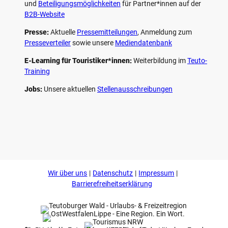
und
Beteiligungs­möglichkeiten
für Partner*innen auf der
B2B-Website
Presse:
Aktuelle
Pressemitteilungen
, Anmeldung zum
Presseverteiler
sowie unsere
Mediendatenbank
E-Learning für Touristiker*innen:
Weiterbildung im
Teuto-
Training
Jobs:
Unsere aktuellen
Stellenausschreibungen
F
P
Y
I
a
i
o
n
c
n
u
s
e
t
t
t
b
e
u
a
o
r
b
g
Wir über uns
Datenschutz
Impressum
o
e
e
r
k
s
a
Barrierefreiheitserklärung
t
m