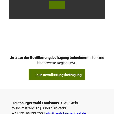
V
i
d
e
o
Jetzt an der Bevölkerungsbefragung teilnehmen
– für eine
a
© Teutoburger Wald Tourismus / P. Gawandtka
© T. Goedeck
lebenswerte Region OWL.
b
s
Zur Bevölkerungsbefragung
p
i
e
l
e
Teutoburger Wald Tourismus
| ­OWL GmbH
Wilhelmstraße 1b | ­33602 Bielefeld
n
+49 521 96733 250 |
­info@teutoburgerwald.de