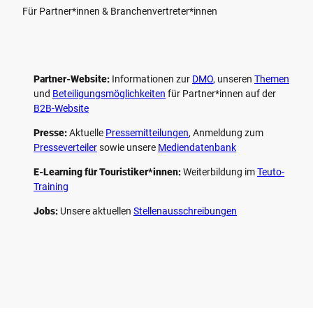
Für Partner*innen & Branchenvertreter*innen
Partner-Website:
Informationen zur
DMO
, unseren ­
Themen
und
Beteiligungs­möglichkeiten
für Partner*innen auf der
B2B-Website
Presse:
Aktuelle
Pressemitteilungen
, Anmeldung zum
Presseverteiler
sowie unsere
Mediendatenbank
E-Learning für Touristiker*innen:
Weiterbildung im
Teuto-
Training
Jobs:
Unsere aktuellen
Stellenausschreibungen
F
P
Y
I
a
i
o
n
c
n
u
s
e
t
t
t
b
e
u
a