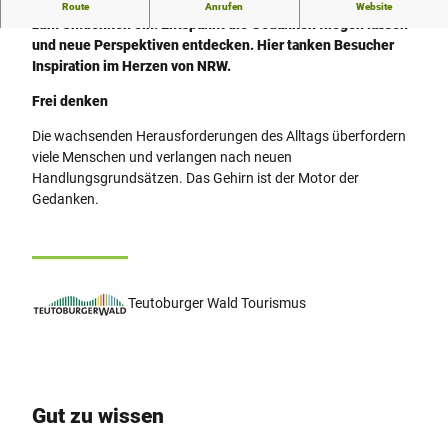
Erlebnis und Freiheit: Der "Erlebnispunkt Frei denken" lädt
Route
Anrufen
Website
zum Umdenken ein. Entspannt die Gedanken fliegen lassen
und neue Perspektiven entdecken. Hier tanken Besucher
Inspiration im Herzen von NRW.
Frei denken
Die wachsenden Herausforderungen des Alltags überfordern
viele Menschen und verlangen nach neuen
Handlungsgrundsätzen. Das Gehirn ist der Motor der
Gedanken.
Teutoburger Wald Tourismus
Gut zu wissen