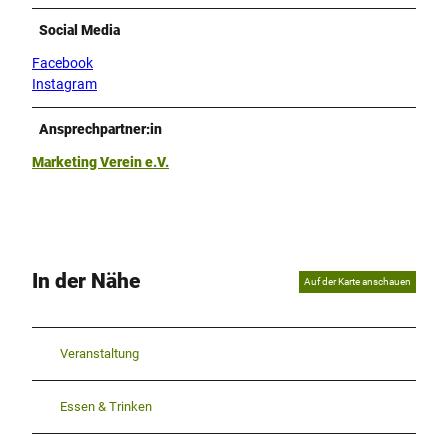
.
Social Media
j
p
Facebook
g
Instagram
Ansprechpartner:in
Marketing Verein e.V.
In der Nähe
Auf der Karte anschauen
Veranstaltung
Essen & Trinken