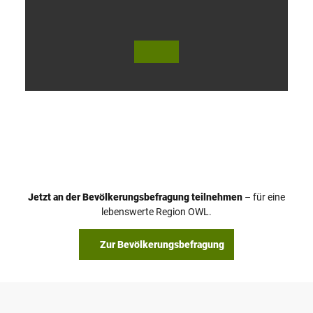
V
i
d
e
o
Jetzt an der Bevölkerungsbefragung teilnehmen
– für eine
a
© Teutoburger Wald Tourismus / P. Gawandtka
© T. Goedeck
lebenswerte Region OWL.
b
s
Zur Bevölkerungsbefragung
p
i
e
l