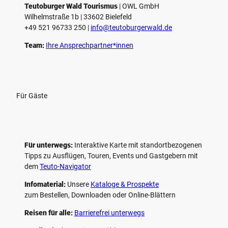
e
Teutoburger Wald Tourismus
| ­OWL GmbH
Wilhelmstraße 1b | ­33602 Bielefeld
n
+49 521 96733 250 |
­info@teutoburgerwald.de
Team:
Ihre Ansprechpartner*innen
Für Gäste
Für unterwegs:
Interaktive Karte mit standort­bezogenen
Tipps zu Ausflügen, Touren, Events und Gastgebern mit
dem
Teuto-Navigator
Infomaterial:
Unsere
Kataloge & Prospekte
zum Bestellen, Downloaden oder Online-Blättern
Reisen für alle:
Barrierefrei unterwegs