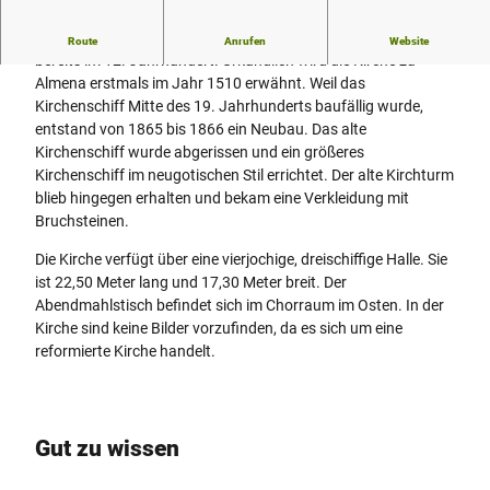
i
r
Die erste Kirche an diesem Standort entstand vermutlich
Route
Anrufen
Website
c
bereits im 12. Jahrhundert. Urkundlich wird die Kirche zu
h
Almena erstmals im Jahr 1510 erwähnt. Weil das
e
Kirchenschiff Mitte des 19. Jahrhunderts baufällig wurde,
i
entstand von 1865 bis 1866 ein Neubau. Das alte
n
Kirchenschiff wurde abgerissen und ein größeres
E
Kirchenschiff im neugotischen Stil errichtet. Der alte Kirchturm
x
blieb hingegen erhalten und bekam eine Verkleidung mit
t
Bruchsteinen.
e
r
Die Kirche verfügt über eine vierjochige, dreischiffige Halle. Sie
t
ist 22,50 Meter lang und 17,30 Meter breit. Der
a
Abendmahlstisch befindet sich im Chorraum im Osten. In der
l
Kirche sind keine Bilder vorzufinden, da es sich um eine
-
reformierte Kirche handelt.
A
l
m
e
Gut zu wissen
n
a