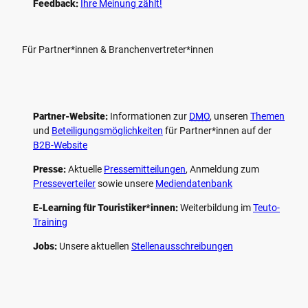
Feedback:
Ihre Meinung zählt!
Für Partner*innen & Branchenvertreter*innen
Partner-Website:
Informationen zur
DMO
, unseren ­
Themen
und
Beteiligungs­möglichkeiten
für Partner*innen auf der
B2B-Website
Presse:
Aktuelle
Pressemitteilungen
, Anmeldung zum
Presseverteiler
sowie unsere
Mediendatenbank
E-Learning für Touristiker*innen:
Weiterbildung im
Teuto-
Training
Jobs:
Unsere aktuellen
Stellenausschreibungen
F
P
Y
I