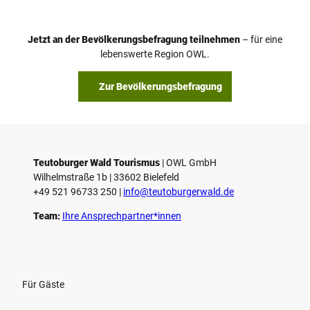
e
o
Jetzt an der Bevölkerungsbefragung teilnehmen
– für eine
a
© Teutoburger Wald Tourismus / P. Gawandtka
© T. Goedeck
lebenswerte Region OWL.
b
s
Zur Bevölkerungsbefragung
p
i
e
l
e
Teutoburger Wald Tourismus
| ­OWL GmbH
Wilhelmstraße 1b | ­33602 Bielefeld
n
+49 521 96733 250 |
­info@teutoburgerwald.de
Team:
Ihre Ansprechpartner*innen
Für Gäste