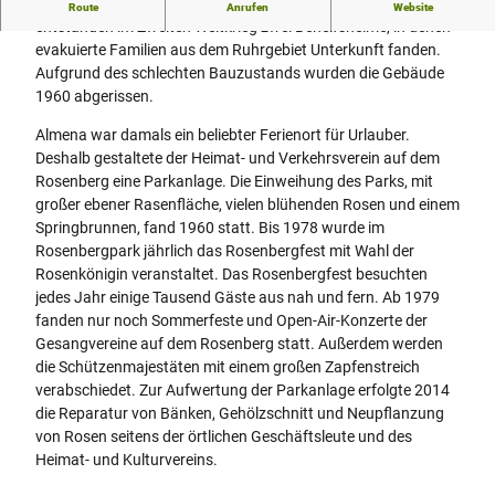
Auf dem Rosenberg, einem aufgelassenen Steinbruch,
Route
Anrufen
Website
entstanden im Zweiten Weltkrieg zwei Behelfsheime, in denen
evakuierte Familien aus dem Ruhrgebiet Unterkunft fanden.
Aufgrund des schlechten Bauzustands wurden die Gebäude
1960 abgerissen.
Almena war damals ein beliebter Ferienort für Urlauber.
Deshalb gestaltete der Heimat- und Verkehrsverein auf dem
Rosenberg eine Parkanlage. Die Einweihung des Parks, mit
großer ebener Rasenfläche, vielen blühenden Rosen und einem
Springbrunnen, fand 1960 statt. Bis 1978 wurde im
Rosenbergpark jährlich das Rosenbergfest mit Wahl der
Rosenkönigin veranstaltet. Das Rosenbergfest besuchten
jedes Jahr einige Tausend Gäste aus nah und fern. Ab 1979
fanden nur noch Sommerfeste und Open-Air-Konzerte der
Gesangvereine auf dem Rosenberg statt. Außerdem werden
die Schützenmajestäten mit einem großen Zapfenstreich
verabschiedet. Zur Aufwertung der Parkanlage erfolgte 2014
die Reparatur von Bänken, Gehölzschnitt und Neupflanzung
von Rosen seitens der örtlichen Geschäftsleute und des
Heimat- und Kulturvereins.