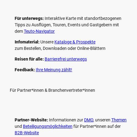
Für unterwegs:
Interaktive Karte mit standort­bezogenen
Tipps zu Ausflügen, Touren, Events und Gastgebern mit
dem
Teuto-Navigator
Infomaterial:
Unsere
Kataloge & Prospekte
zum Bestellen, Downloaden oder Online-Blättern
Reisen für alle:
Barrierefrei unterwegs
Feedback:
Ihre Meinung zählt!
Für Partner*innen & Branchenvertreter*innen
Partner-Website:
Informationen zur
DMO
, unseren ­
Themen
und
Beteiligungs­möglichkeiten
für Partner*innen auf der
B2B-Website