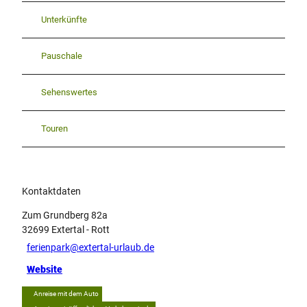
i
Unterkünfte
l
d
.
Pauschale
j
p
Sehenswertes
g
Touren
Kontaktdaten
Zum Grundberg 82a
32699
Extertal
- Rott
ferienpark@extertal-urlaub.de
Website
Anreise mit dem Auto