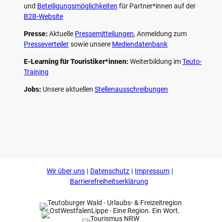
und
Beteiligungs­möglichkeiten
für Partner*innen auf der
B2B-Website
Presse:
Aktuelle
Pressemitteilungen
, Anmeldung zum
Presseverteiler
sowie unsere
Mediendatenbank
E-Learning für Touristiker*innen:
Weiterbildung im
Teuto-
Training
Jobs:
Unsere aktuellen
Stellenausschreibungen
F
P
Y
I
a
i
o
n
c
n
u
s
e
t
t
t
b
e
u
a
o
r
b
g
Wir über uns
Datenschutz
Impressum
o
e
e
r
k
s
a
Barrierefreiheitserklärung
t
m