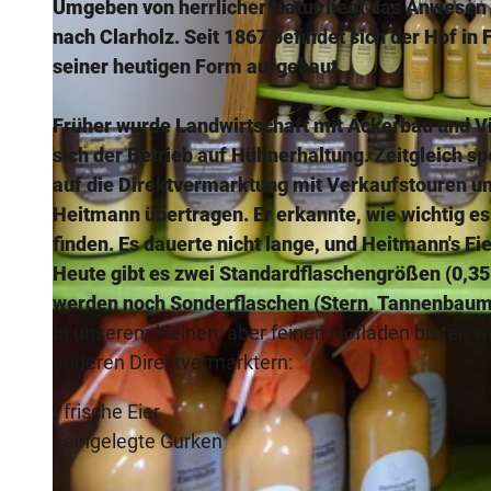
Umgeben von herrlicher Natur liegt das Anwesen
nach Clarholz. Seit 1867 befindet sich der Hof i
seiner heutigen Form aufgebaut.
Früher wurde Landwirtschaft mit Ackerbau und Vi
© Anja Valentien |
CC-BY-SA
sich der Betrieb auf Hühnerhaltung. Zeitgleich s
auf die Direktvermarktung mit Verkaufstouren u
Heitmann übertragen. Er erkannte, wie wichtig es
finden. Es dauerte nicht lange, und Heitmann's Ei
Heute gibt es zwei Standardflaschengrößen (0,35 
werden noch Sonderflaschen (Stern, Tannenbaum
In unserem kleinen, aber feinen Hofladen bieten w
anderen Direktvermarktern:
• frische Eier
• eingelegte Gurken