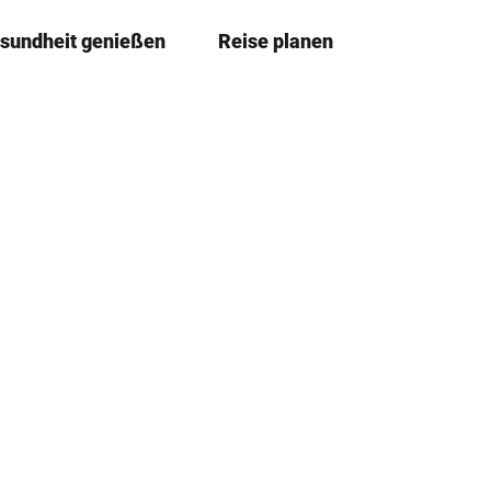
sundheit genießen
Reise planen
T
Merkze
Su
e
i
l
e
n