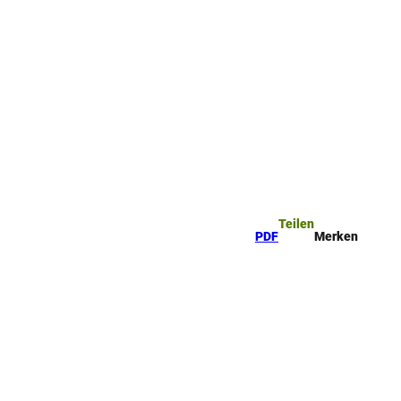
ttel
che
Teilen
PDF
Merken