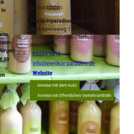
ck
Kontaktdaten
 in
Eierlikörparadies GmbH & Co. KG
Heitmannsweg 1
erte
33442
Herzebrock-Clarholz
-
tmann
Herzebrock
Jürgen
05245 5616
e zu
info@eierlikör-paradies.de
Website
en
Anreise mit dem Auto
h von
Anreise mit öffentlichen Verkehrsmitteln