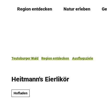
Z
Region entdecken
Natur erleben
Ge
u
m
I
n
h
a
l
t
Teutoburger Wald
Region entdecken
Ausflugsziele
Heitmann's Eierlikör
Hofladen