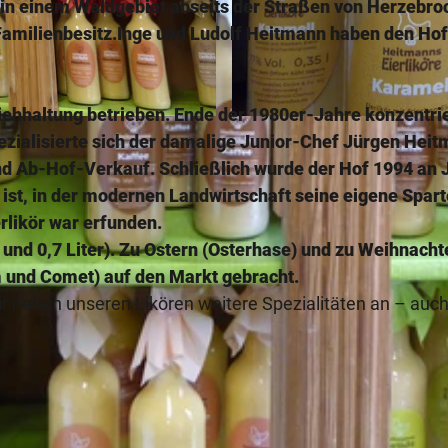
 in einem Waldgebiet abseits der Straßen von Herzebro
n Familienbesitz.Inge und Ludolf Heitmann haben den Hof
ehhaltung betrieben. Ende der 1980er-Jahre konzentri
© Anja Valentien |
CC-BY-SA
pezialisierte sich der damalige Junior-Chef Jürgen Hei
nd Ab-Hof-Verkauf. Schließlich wurde der Hof 1994 an 
 ist, in der modernen Landwirtschaft seine eigene Spart
erlikör war erfunden.
und 0,7 Liter). Zu Ostern (Osterhase) und zu Weihnacht
 und Comet) auf den Markt gebracht.
ir neben unseren Likören weitere Spezialitäten an – auc