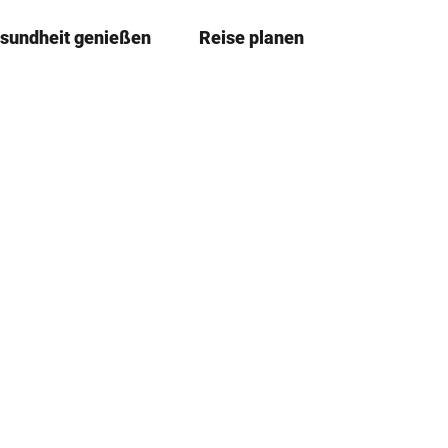
sundheit genießen
Reise planen
T
Merkzettel
Suche
e
i
l
e
n