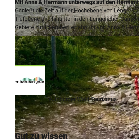
Mit Anna & Hermann unterwegs auf den Herman
Genießt die Zeit auf der Hochebene von Lengerich
Tiefebene und hinunter in den Lengericher Canyon.
Gebiete zurückerobert erfahrt Ihr von Anna & Her
© Stadt Lengerich
Teutoburger Wald Tourismus
Gut zu wissen