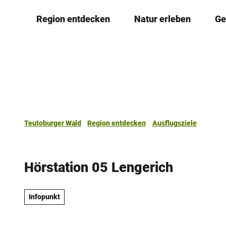
Z
Region entdecken
Natur erleben
Ge
u
m
I
n
h
a
l
t
Teutoburger Wald
Region entdecken
Ausflugsziele
Hörstation 05 Lengerich
Infopunkt