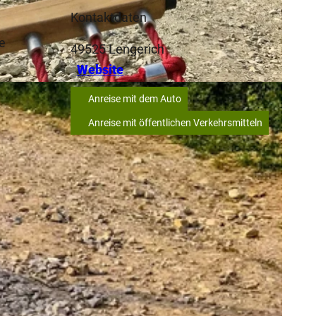
Kontaktdaten
e
49525
Lengerich
Website
Anreise mit dem Auto
Anreise mit öffentlichen Verkehrsmitteln