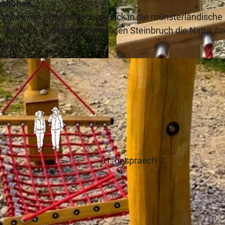
nshöhen
 mit einem phantastischen Blick in die münsterländische
 Wie sich in diesem ehemaligen Steinbruch die Natur ihr
mann.
© Stadt Lengerich
01_gespraech-2