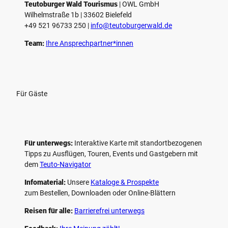
e
Teutoburger Wald Tourismus
| ­OWL GmbH
Wilhelmstraße 1b | ­33602 Bielefeld
n
+49 521 96733 250 |
­info@teutoburgerwald.de
Team:
Ihre Ansprechpartner*innen
Für Gäste
Für unterwegs:
Interaktive Karte mit standort­bezogenen
Tipps zu Ausflügen, Touren, Events und Gastgebern mit
dem
Teuto-Navigator
Infomaterial:
Unsere
Kataloge & Prospekte
zum Bestellen, Downloaden oder Online-Blättern
Reisen für alle:
Barrierefrei unterwegs