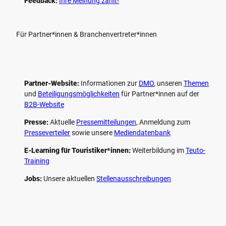
Feedback:
Ihre Meinung zählt!
Für Partner*innen & Branchenvertreter*innen
Partner-Website:
Informationen zur
DMO
, unseren ­
Themen
und
Beteiligungs­möglichkeiten
für Partner*innen auf der
B2B-Website
Presse:
Aktuelle
Pressemitteilungen
, Anmeldung zum
Presseverteiler
sowie unsere
Mediendatenbank
E-Learning für Touristiker*innen:
Weiterbildung im
Teuto-
Training
Jobs:
Unsere aktuellen
Stellenausschreibungen
F
P
Y
I