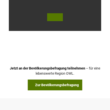
V
i
d
e
o
Jetzt an der Bevölkerungsbefragung teilnehmen
– für eine
a
© Teutoburger Wald Tourismus / P. Gawandtka
© T. Goedeck
lebenswerte Region OWL.
b
s
Zur Bevölkerungsbefragung
p
i
e
l