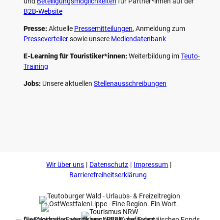
und
Beteiligungs­möglichkeiten
für Partner*innen auf der
B2B-Website
Presse:
Aktuelle
Pressemitteilungen
, Anmeldung zum
Presseverteiler
sowie unsere
Mediendatenbank
E-Learning für Touristiker*innen:
Weiterbildung im
Teuto-
Training
Jobs:
Unsere aktuellen
Stellenausschreibungen
F
P
Y
I
a
i
o
n
c
n
u
s
e
t
t
t
b
e
u
a
o
r
b
g
Wir über uns
Datenschutz
Impressum
o
e
e
r
k
s
a
Barrierefreiheitserklärung
t
m