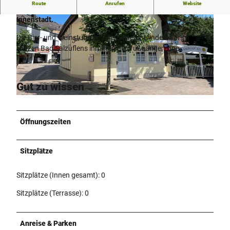
Route
Anrufen
Website
Die Bier- und Weinstube mit Biergarten direkt in der
Innenstadt.
Die Bier- und Weinstube mit Biergarten befindet sich im
Herzen Bad Salzuflens inmitten der Fußgängerzone.
© Stadt Bad Salzuflen / Oliver Siekmann |
CC-BY-SA
Gut zu wissen
© Stadt Bad Salzuflen / Oliver Siekmann |
CC-BY-NC-SA
Öffnungszeiten
Sitzplätze
Sitzplätze (Innen gesamt): 0
Sitzplätze (Terrasse): 0
Anreise & Parken