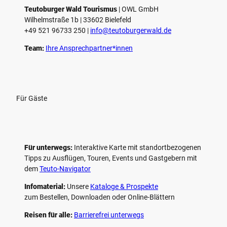
e
Teutoburger Wald Tourismus
| ­OWL GmbH
Wilhelmstraße 1b | ­33602 Bielefeld
n
+49 521 96733 250 |
­info@teutoburgerwald.de
Team:
Ihre Ansprechpartner*innen
Für Gäste
Für unterwegs:
Interaktive Karte mit standort­bezogenen
Tipps zu Ausflügen, Touren, Events und Gastgebern mit
dem
Teuto-Navigator
Infomaterial:
Unsere
Kataloge & Prospekte
zum Bestellen, Downloaden oder Online-Blättern
Reisen für alle:
Barrierefrei unterwegs