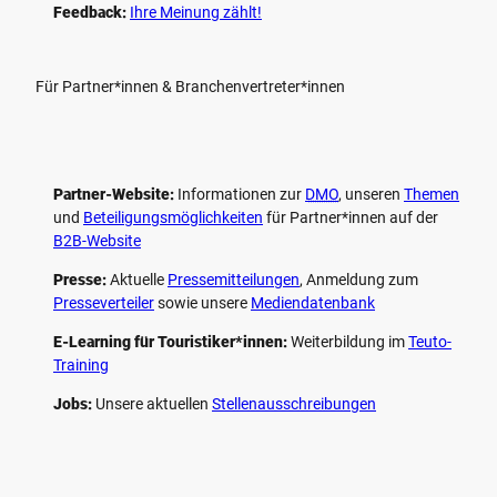
Feedback:
Ihre Meinung zählt!
Für Partner*innen & Branchenvertreter*innen
Partner-Website:
Informationen zur
DMO
, unseren ­
Themen
und
Beteiligungs­möglichkeiten
für Partner*innen auf der
B2B-Website
Presse:
Aktuelle
Pressemitteilungen
, Anmeldung zum
Presseverteiler
sowie unsere
Mediendatenbank
E-Learning für Touristiker*innen:
Weiterbildung im
Teuto-
Training
Jobs:
Unsere aktuellen
Stellenausschreibungen
F
P
Y
I