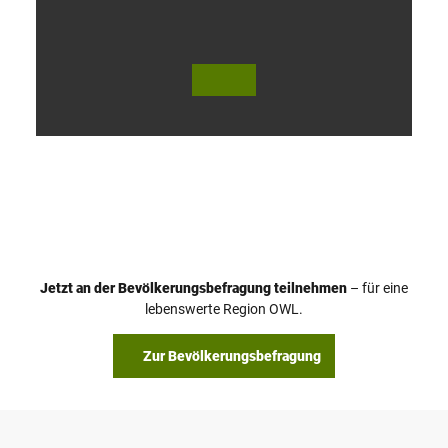
V
i
d
e
o
Jetzt an der Bevölkerungsbefragung teilnehmen
– für eine
a
© Teutoburger Wald Tourismus / P. Gawandtka
© T. Goedeck
lebenswerte Region OWL.
b
s
Zur Bevölkerungsbefragung
p
i
e
l