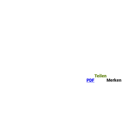
ttel
che
Teilen
PDF
Merken