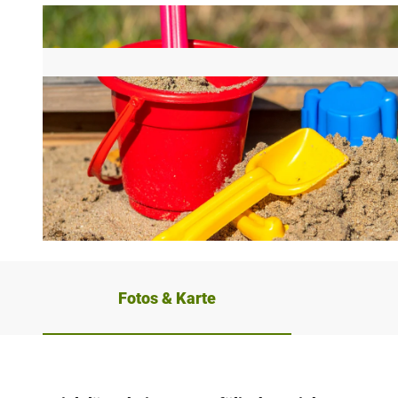
© Tourismusverband Sieben e. V. |
CC-BY-SA
Fotos & Karte