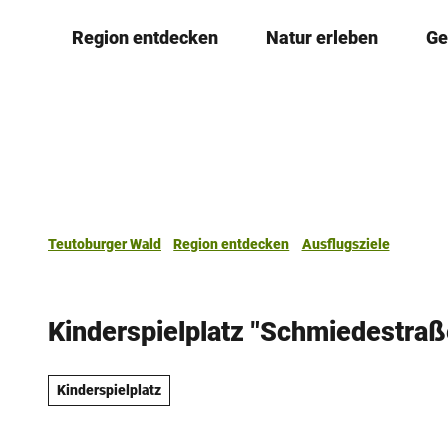
Z
Region entdecken
Natur erleben
Ge
u
m
I
n
h
a
l
t
Teutoburger Wald
Region entdecken
Ausflugsziele
Kinderspielplatz "Schmiedestra
Kinderspielplatz