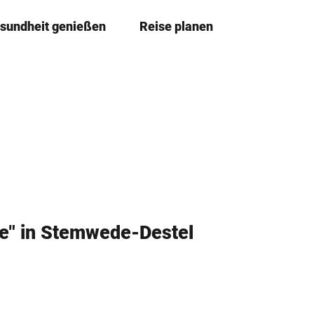
sundheit genießen
Reise planen
T
Merkze
Su
e
i
l
e
n
ße" in Stemwede-Destel