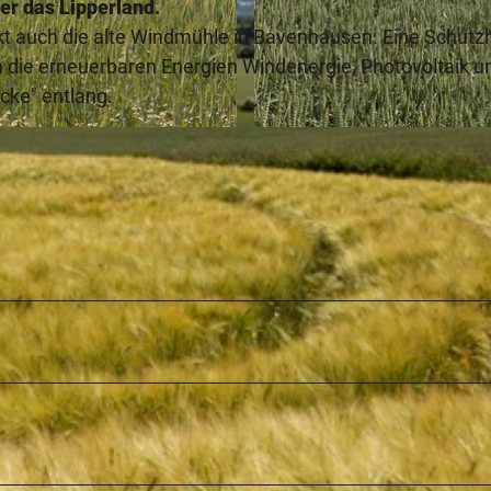
r das Lipperland.
kt auch die alte Windmühle in Bavenhausen. Eine Schutz
 in die erneuerbaren Energien Windenergie, Photovoltaik u
cke" entlang.
© Lippe Tourismus & Marketing GmbH |
CC-BY-SA