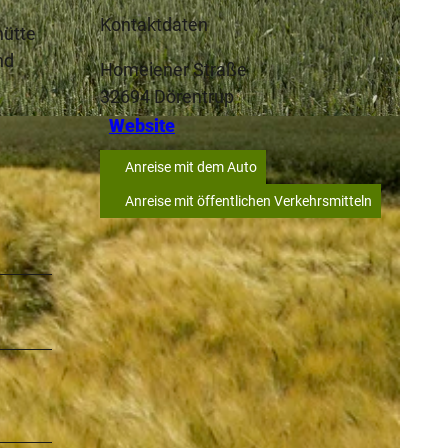
Kontaktdaten
hütte
nd
Homeiener Straße
32694
Dörentrup
Website
Anreise mit dem Auto
Anreise mit öffentlichen Verkehrsmitteln