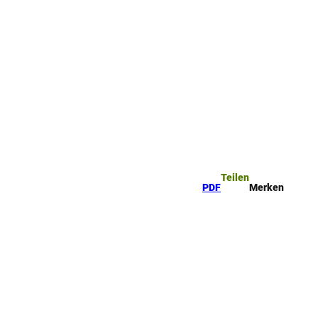
ttel
che
Teilen
PDF
Merken