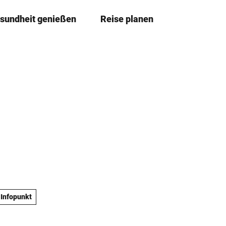
sundheit genießen
Reise planen
T
Merkze
Su
e
i
l
e
n
Infopunkt