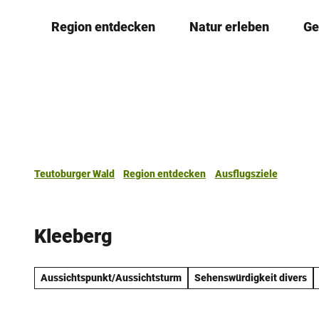
Z
Region entdecken
Natur erleben
Ge
u
m
I
n
h
a
l
t
Teutoburger Wald
Region entdecken
Ausflugsziele
Kleeberg
Aussichtspunkt/Aussichtsturm
Sehenswürdigkeit divers