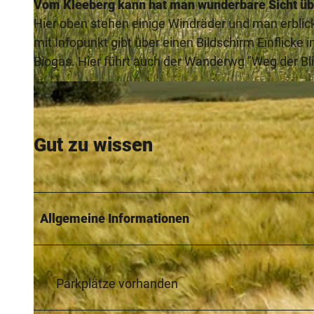
Vom Kleeberg kann hat man wunderbare Sicht übe
Hier oben stehen einige Windräder und man erblic
mit Infopunkt gibt über einen Bildschirm Einflicke
Biogas. Hier führt auch der Wanderwg "Weg der Bli
© Lippe Tourismus & Marketing GmbH |
CC-BY-SA
Gut zu wissen
Allgemeine Informationen
Parkplätze vorhanden