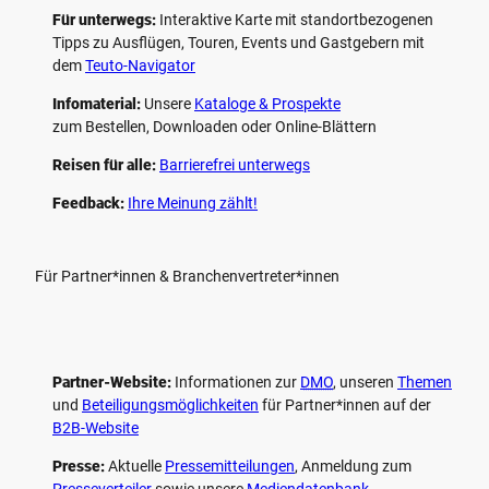
Für unterwegs:
Interaktive Karte mit standort­bezogenen
Tipps zu Ausflügen, Touren, Events und Gastgebern mit
dem
Teuto-Navigator
Infomaterial:
Unsere
Kataloge & Prospekte
zum Bestellen, Downloaden oder Online-Blättern
Reisen für alle:
Barrierefrei unterwegs
Feedback:
Ihre Meinung zählt!
Für Partner*innen & Branchenvertreter*innen
Partner-Website:
Informationen zur
DMO
, unseren ­
Themen
und
Beteiligungs­möglichkeiten
für Partner*innen auf der
B2B-Website
Presse:
Aktuelle
Pressemitteilungen
, Anmeldung zum
Presseverteiler
sowie unsere
Mediendatenbank