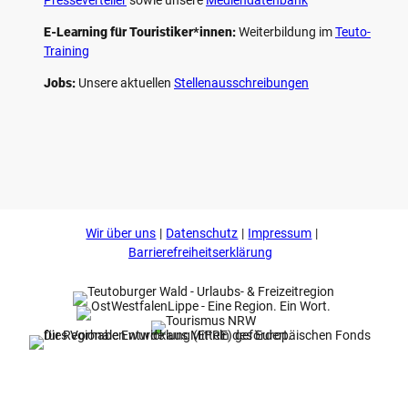
E-Learning für Touristiker*innen:
Weiterbildung im
Teuto-
Training
Jobs:
Unsere aktuellen
Stellenausschreibungen
F
P
Y
I
a
i
o
n
c
n
u
s
e
t
t
t
b
e
u
a
o
r
b
g
Wir über uns
Datenschutz
Impressum
o
e
e
r
k
s
a
Barrierefreiheitserklärung
t
m