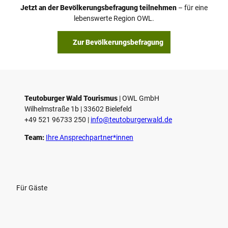
o
Jetzt an der Bevölkerungsbefragung teilnehmen
– für eine
a
© Teutoburger Wald Tourismus / P. Gawandtka
© T. Goedeck
lebenswerte Region OWL.
b
s
Zur Bevölkerungsbefragung
p
i
e
l
e
Teutoburger Wald Tourismus
| ­OWL GmbH
Wilhelmstraße 1b | ­33602 Bielefeld
n
+49 521 96733 250 |
­info@teutoburgerwald.de
Team:
Ihre Ansprechpartner*innen
Für Gäste