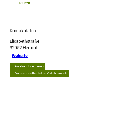
Touren
Kontaktdaten
Elisabethstraße
32052
Herford
Website
Anreise mit dem Auto
Anreise mit öffentlichen Verkehrsmitteln