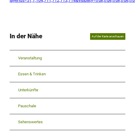
layerIds=51,1,104,711,712,713,714&visibility=true,true,true,t
In der Nähe
Auf der Karte anschauen
Veranstaltung
Essen & Trinken
Unterkünfte
Pauschale
Sehenswertes