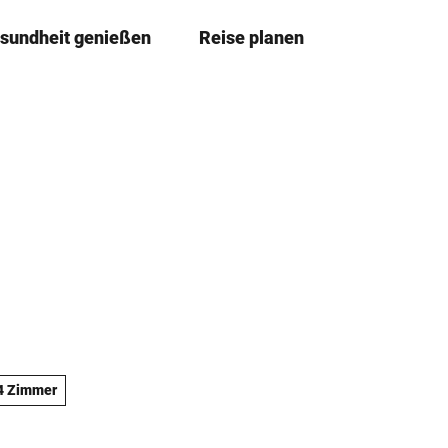
sundheit genießen
Reise planen
T
Leichte
Me
Sprache
e
i
l
e
n
4 Zimmer