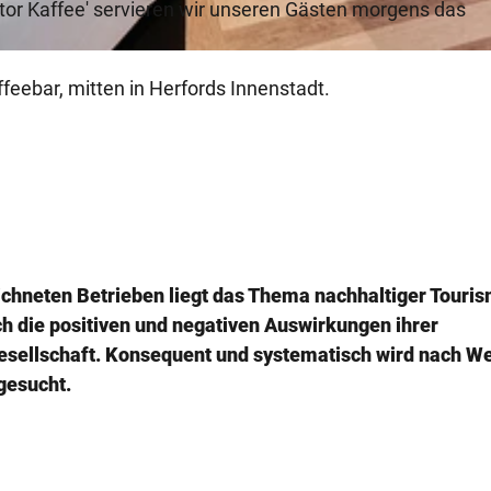
or Kaffee' servieren wir unseren Gästen morgens das
ffeebar, mitten in Herfords Innenstadt.
ichneten Betrieben liegt das Thema nachhaltiger Touri
h die positiven und negativen Auswirkungen ihrer
esellschaft. Konsequent und systematisch wird nach W
gesucht.