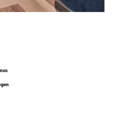
smus
egen