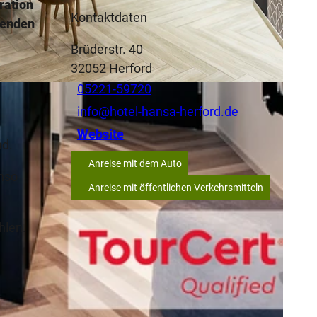
ration
Kontaktdaten
senden
Brüderstr. 40
32052
Herford
05221-59720
info@hotel-hansa-herford.de
Website
nd.
Anreise mit dem Auto
enso
Anreise mit öffentlichen Verkehrsmitteln
hlen.