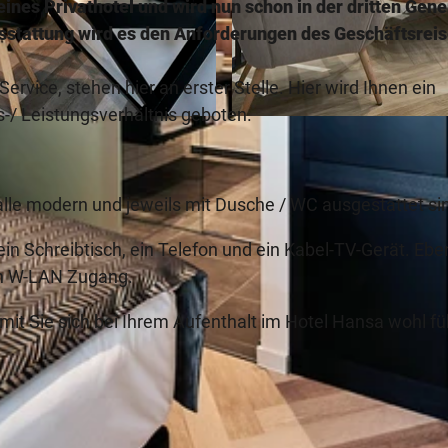
ines Privathotel und wird nun schon in der dritten Gene
usstattung wird es den Anforderungen des Geschäftsrei
ice, stehen hier an erster Stelle. Hier wird Ihnen ein
-/ Leistungsverhältnis geboten.
© JOACHIM GROTHUS
lle modern und jeweils mit Dusche / WC ausgestattet si
ein Schreibtisch, ein Telefon und ein Kabel-TV-Gerät. Eb
en W-LAN Zugang.
amit Sie sich bei Ihrem Aufenthalt im Hotel Hansa wohl fü