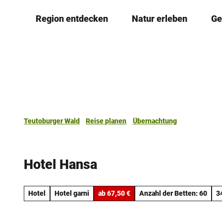
Z
Region entdecken
Natur erleben
Ge
u
m
I
n
h
a
l
t
Teutoburger Wald
Reise planen
Übernachtung
Hotel Hansa
Hotel
Hotel garni
ab 67,50 €
Anzahl der Betten: 60
3