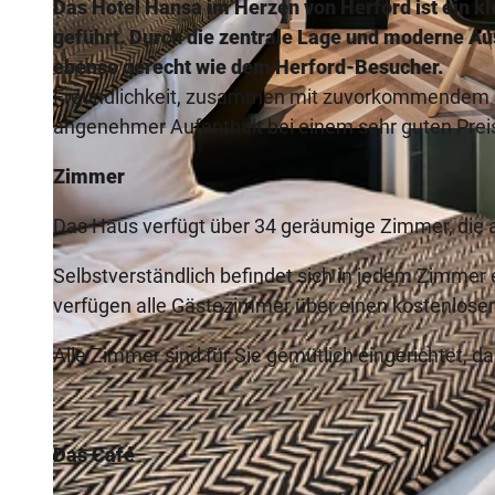
Das Hotel Hansa im Herzen von Herford ist ein kle
geführt. Durch die zentrale Lage und moderne A
ebenso gerecht wie dem Herford-Besucher.
Freundlichkeit, zusammen mit zuvorkommendem Serv
angenehmer Aufenthalt bei einem sehr guten Preis
© JOACHIM GROTHUS
Zimmer
Das Haus verfügt über 34 geräumige Zimmer, die a
Selbstverständlich befindet sich in jedem Zimmer 
verfügen alle Gästezimmer über einen kostenlos
Alle Zimmer sind für Sie gemütlich eingerichtet, d
Das Café