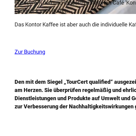
In unserem neu und modern gestalteten Café 'Kont
Frühstück vom Büffet.
© Hotel Hansa Herford |
CC-BY-SA
Das Kontor Kaffee ist aber auch die individuelle Ka
Zur Buchung
Den mit dem Siegel „TourCert qualified“ ausgeze
am Herzen. Sie überprüfen regelmäßig und ehrlic
Dienstleistungen und Produkte auf Umwelt und G
zur Verbesserung der Nachhaltigkeitswirkungen 