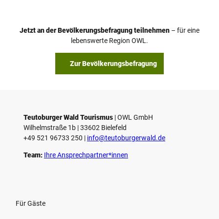
d
e
o
Jetzt an der Bevölkerungsbefragung teilnehmen
– für eine
a
© Teutoburger Wald Tourismus / P. Gawandtka
© T. Goedeck
lebenswerte Region OWL.
b
s
Zur Bevölkerungsbefragung
p
i
e
l
e
Teutoburger Wald Tourismus
| ­OWL GmbH
Wilhelmstraße 1b | ­33602 Bielefeld
n
+49 521 96733 250 |
­info@teutoburgerwald.de
Team:
Ihre Ansprechpartner*innen
Für Gäste