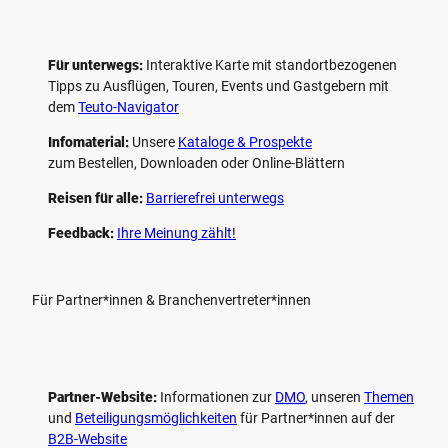
Für unterwegs:
Interaktive Karte mit standort­bezogenen
Tipps zu Ausflügen, Touren, Events und Gastgebern mit
dem
Teuto-Navigator
Infomaterial:
Unsere
Kataloge & Prospekte
zum Bestellen, Downloaden oder Online-Blättern
Reisen für alle:
Barrierefrei unterwegs
Feedback:
Ihre Meinung zählt!
Für Partner*innen & Branchenvertreter*innen
Partner-Website:
Informationen zur
DMO
, unseren ­
Themen
und
Beteiligungs­möglichkeiten
für Partner*innen auf der
B2B-Website