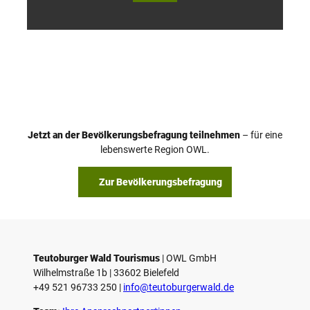
Touri
Touri
smus
smus
/ D. K
/ D. K
etz
etz
Jetzt an der Bevölkerungsbefragung teilnehmen
– für eine
lebenswerte Region OWL.
Zur Bevölkerungsbefragung
Teutoburger Wald Tourismus
| ­OWL GmbH
Wilhelmstraße 1b | ­33602 Bielefeld
+49 521 96733 250 |
­info@teutoburgerwald.de