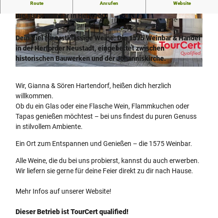
Route
Anrufen
Website
Exzellente Weine und herzliche Gastfreundschaft - das ist
die 1575 Weinbar in Herford!
©
CC-BY-SA
©
CC-BY-SA
Dein Ziel für erstklassige Weine: Die 1575 Weinbar & Handel
in der Herforder Neustadt, eingebettet zwischen
historischen Bauwerken und der Johanniskirche.
© Weinbar1575 - Sören Hartendorf |
CC-BY-SA
Wir, Gianna & Sören Hartendorf, heißen dich herzlich
willkommen.
Ob du ein Glas oder eine Flasche Wein, Flammkuchen oder
Tapas genießen möchtest – bei uns findest du puren Genuss
in stilvollem Ambiente.
Ein Ort zum Entspannen und Genießen – die 1575 Weinbar.
Alle Weine, die du bei uns probierst, kannst du auch erwerben.
Wir liefern sie gerne für deine Feier direkt zu dir nach Hause.
Mehr Infos auf unserer Website!
Dieser Betrieb ist TourCert qualified!