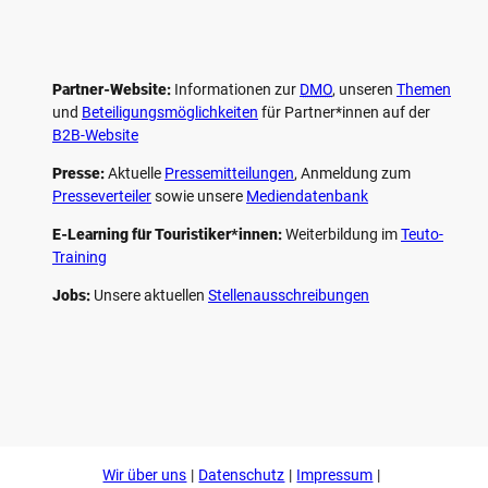
Partner-Website:
Informationen zur
DMO
, unseren ­
Themen
und
Beteiligungs­möglichkeiten
für Partner*innen auf der
B2B-Website
Presse:
Aktuelle
Pressemitteilungen
, Anmeldung zum
Presseverteiler
sowie unsere
Mediendatenbank
E-Learning für Touristiker*innen:
Weiterbildung im
Teuto-
Training
Jobs:
Unsere aktuellen
Stellenausschreibungen
F
P
Y
I
a
i
o
n
c
n
u
s
e
t
t
t
b
e
u
a
o
r
b
g
Wir über uns
Datenschutz
Impressum
o
e
e
r