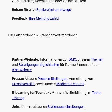
zum Bestellen, Downloaden oder Online-Blättern
Reisen für alle:
Barrierefrei unterwegs
Feedback:
Ihre Meinung zählt!
Für Partner*innen & Branchenvertreter*innen
Partner-Website:
Informationen zur
DMO
, unseren ­
Themen
und
Beteiligungs­möglichkeiten
für Partner*innen auf der
B2B-Website
Presse:
Aktuelle
Pressemitteilungen
, Anmeldung zum
Presseverteiler
sowie unsere
Mediendatenbank
E-Learning für Touristiker*innen:
Weiterbildung im
Teuto-
Training
Jobs:
Unsere aktuellen
Stellenausschreibungen