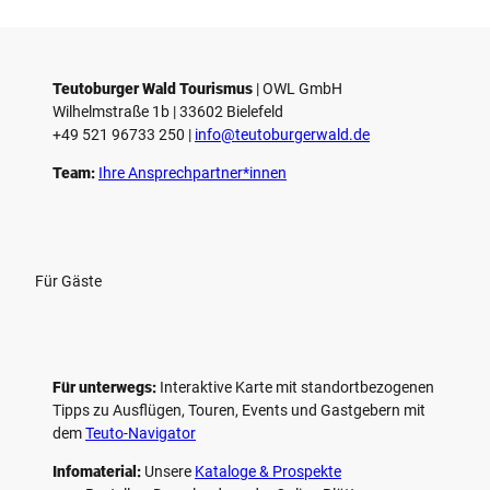
i
e
l
e
Teutoburger Wald Tourismus
| ­OWL GmbH
Wilhelmstraße 1b | ­33602 Bielefeld
n
+49 521 96733 250 |
­info@teutoburgerwald.de
Team:
Ihre Ansprechpartner*innen
Für Gäste
Für unterwegs:
Interaktive Karte mit standort­bezogenen
Tipps zu Ausflügen, Touren, Events und Gastgebern mit
dem
Teuto-Navigator
Infomaterial:
Unsere
Kataloge & Prospekte