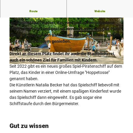
Piratenschiff und Spielen mit Wasser mitten in der
Route
Website
Innenstadt.
Im Sommer läuft Wasser, das von Euch auf verschiedene
Arten umgeleitet und gestaut werden kann ü+ber den Platz.
Eltern können auf den Bänken am Spielplatz sitzen und die
Zeit mit ihren Kindern genießen.
© Pro Herford GmbH, D. Ketz |
CC-BY-SA
Direkt an diesem Platz findet ihr auch die Stadtbücherei,
auch ein schönes Ziel für Familien mit Kindern.
Seit 2022 gibt es ein neues großes Spiel-Piratenschiff auf dem
© Pro Herford GmbH, D. Ketz |
CC-BY-SA
Platz, das Kinder in einer Online-Umfrage "Hoppetosse"
genannt haben.
Die Künstlerin Natalia Becker hat das Spielschiff liebevoll mit
seinem Namen verziert, mit einem spaßigen Kinderfest wurde
das Spielschiff dann eingeweiht. Es gab sogar eine
Schiffstaufe durch den Bürgermeister.
Gut zu wissen