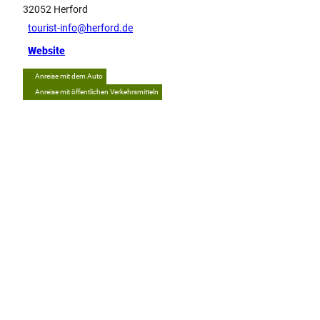
32052
Herford
tourist-info@herford.de
Website
Anreise mit dem Auto
Anreise mit öffentlichen Verkehrsmitteln