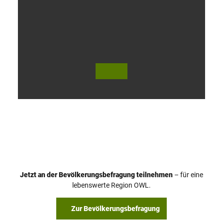
V
i
d
e
o
Jetzt an der Bevölkerungsbefragung teilnehmen
– für eine
a
© Teutoburger Wald Tourismus / P. Gawandtka
© T. Goedeck
lebenswerte Region OWL.
b
s
Zur Bevölkerungsbefragung
p