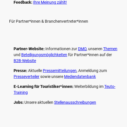
Feedback:
Ihre Meinung zählt!
Für Partner*innen & Branchenvertreter*innen
Partner-Website:
Informationen zur
DMO
, unseren ­
Themen
und
Beteiligungs­möglichkeiten
für Partner*innen auf der
B2B-Website
Presse:
Aktuelle
Pressemitteilungen
, Anmeldung zum
Presseverteiler
sowie unsere
Mediendatenbank
E-Learning für Touristiker*innen:
Weiterbildung im
Teuto-
Training
Jobs:
Unsere aktuellen
Stellenausschreibungen
F
P
Y
I