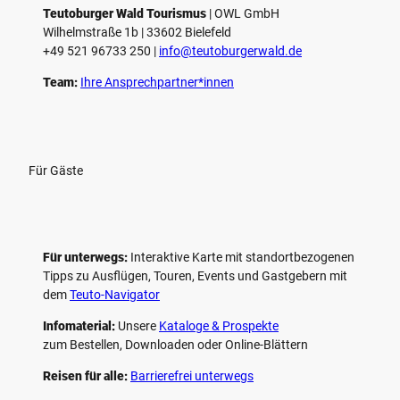
e
Teutoburger Wald Tourismus
| ­OWL GmbH
Wilhelmstraße 1b | ­33602 Bielefeld
n
+49 521 96733 250 |
­info@teutoburgerwald.de
Team:
Ihre Ansprechpartner*innen
Für Gäste
Für unterwegs:
Interaktive Karte mit standort­bezogenen
Tipps zu Ausflügen, Touren, Events und Gastgebern mit
dem
Teuto-Navigator
Infomaterial:
Unsere
Kataloge & Prospekte
zum Bestellen, Downloaden oder Online-Blättern
Reisen für alle:
Barrierefrei unterwegs