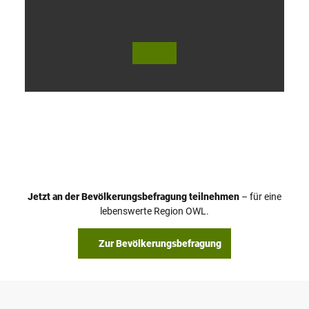
V
i
d
e
o
Jetzt an der Bevölkerungsbefragung teilnehmen
– für eine
a
© Teutoburger Wald Tourismus / P. Gawandtka
© T. Goedeck
lebenswerte Region OWL.
b
s
Zur Bevölkerungsbefragung
p
i
e
l