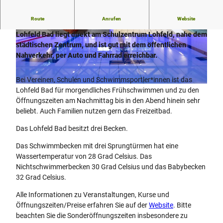
Route
Anrufen
Website
Das bei Vereinen, Schulen und Familien beliebte Hallenbad
Lohfeld Bad liegt direkt am Schulzentrum Lohfeld, nahe dem
© Stadtwerke Bad Salzuflen GmbH |
© Stadtwerke Bad Salzuflen GmbH |
CC-BY-SA
CC-BY-SA
städtischen Zentrum, und ist gut mit dem öffentlichen
Nahverkehr, per Auto und Fahrrad erreichbar.
Bei Vereinen, Schulen und Schwimmsportler*innen ist das
© Stadtwerke Bad Salzuflen GmbH |
CC-BY-SA
Lohfeld Bad für morgendliches Frühschwimmen und zu den
Öffnungszeiten am Nachmittag bis in den Abend hinein sehr
beliebt. Auch Familien nutzen gern das Freizeitbad.
Das Lohfeld Bad besitzt drei Becken.
Das Schwimmbecken mit drei Sprungtürmen hat eine
Wassertemperatur von 28 Grad Celsius. Das
Nichtschwimmerbecken 30 Grad Celsius und das Babybecken
32 Grad Celsius.
Alle Informationen zu Veranstaltungen, Kurse und
Öffnungszeiten/Preise erfahren Sie auf der
Website
. Bitte
beachten Sie die Sonderöffnungszeiten insbesondere zu