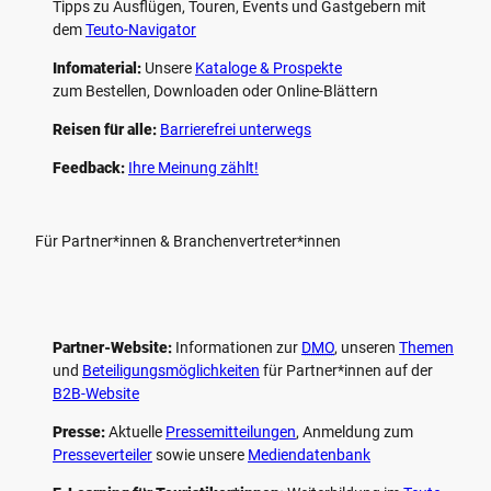
Tipps zu Ausflügen, Touren, Events und Gastgebern mit
dem
Teuto-Navigator
Infomaterial:
Unsere
Kataloge & Prospekte
zum Bestellen, Downloaden oder Online-Blättern
Reisen für alle:
Barrierefrei unterwegs
Feedback:
Ihre Meinung zählt!
Für Partner*innen & Branchenvertreter*innen
Partner-Website:
Informationen zur
DMO
, unseren ­
Themen
und
Beteiligungs­möglichkeiten
für Partner*innen auf der
B2B-Website
Presse:
Aktuelle
Pressemitteilungen
, Anmeldung zum
Presseverteiler
sowie unsere
Mediendatenbank