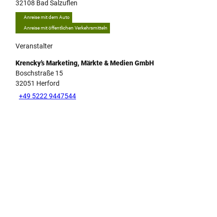
32108
Bad Salzuflen
Anreise mit dem Auto
Anreise mit öffentlichen Verkehrsmitteln
Veranstalter
Krencky’s Marketing, Märkte & Medien GmbH
Boschstraße 15
32051
Herford
+49 5222 9447544