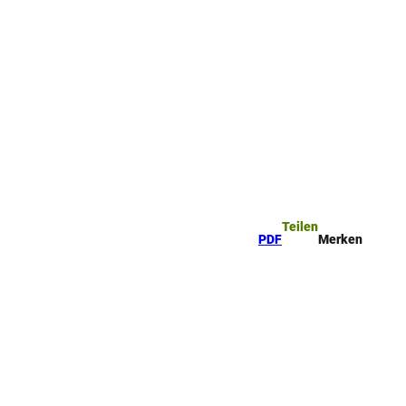
ttel
che
Teilen
PDF
Merken