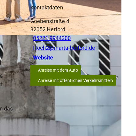
Kontaktdaten
Goebenstraße 4
32052
Herford
05221 9944300
Hoch2@marta-herford.de
Website
Anreise mit dem Auto
ie
Anreise mit öffentlichen Verkehrsmitteln
ch
en das