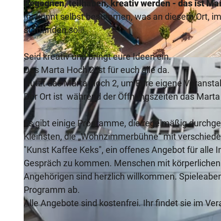
Begegnen, teilhaben, kreativ werden
- das ist Ma
Ihr könnt selbst bestimmen, was an diesem Ort, i
stattfinden soll!
Seid kreativ und bringt eure Ideen ein.
© Teutoburger Wald Tourismus, H. Tornow |
CC-BY-SA
Das Marta Hoch 2 ist für euch alle da.
Nutzt das Marta Hoch 2, um Eure eigene Veranstaltu
Der Ort ist während der Öffnungszeiten das Marta
Es gibt einige Programme, die regelmäßig durchgef
Kleinsten, die „Wohnzimmerbühne“ mit verschied
"Kunst Kaffee Keks", ein offenes Angebot für alle I
Gespräch zu kommen. Menschen mit körperlichen 
Angehörigen sind herzlich willkommen. Spieleaben
Programm ab.
Alle Angebote sind kostenfrei. Ihr findet sie im Ve