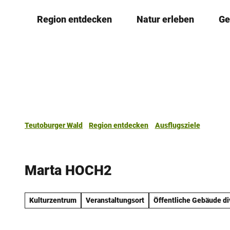
Z
Region entdecken
Natur erleben
Ge
u
m
I
n
h
a
l
t
Teutoburger Wald
Region entdecken
Ausflugsziele
Marta HOCH2
Kulturzentrum
Veranstaltungsort
Öffentliche Gebäude di