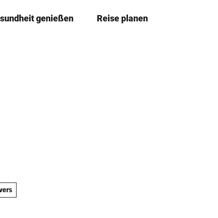
sundheit genießen
Reise planen
T
Merkze
Su
e
i
l
e
n
vers