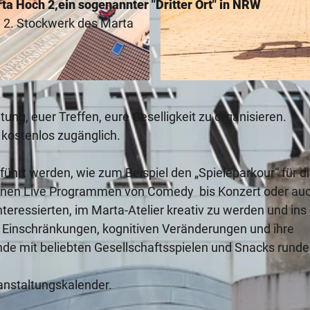
rta Hoch 2,ein sogenannter "Dritter Ort" in NRW
m 2. Stockwerk des Marta
© Teutoburger Wald Tourismus, H. Tornow
ng, euer Treffen, eure Geselligkeit zu organisieren.
 kostenlos zugänglich.
ührt werden, wie zum Beispiel den „Spieleparkour“ für d
enen Live Programmen von Comedy bis Konzert oder au
nteressierten, im Marta-Atelier kreativ zu werden und ins
Einschränkungen, kognitiven Veränderungen und ihre
de mit beliebten Gesellschaftsspielen und Snacks rund
ranstaltungskalender.