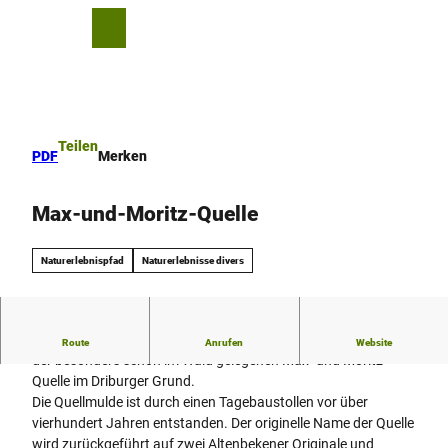
Z
u
T
Merkzettel
Suche
Menü
m
e
I
i
n
l
h
e
a
n
Teilen
PDF
Merken
l
t
Max-und-Moritz-Quelle
Naturerlebnispfad
Naturerlebnisse divers
Nutzen Sie bei Ihrer Wanderung die Picknick-Möglichkeiten an
Route
Anrufen
Website
der besonders schön im Wald gelegenen Max- und Moritz-
Quelle im Driburger Grund.
Die Quellmulde ist durch einen Tagebaustollen vor über
vierhundert Jahren entstanden. Der originelle Name der Quelle
wird zurückgeführt auf zwei Altenbekener Originale und