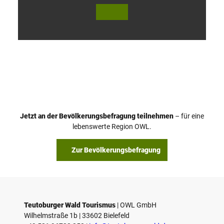
V
i
d
e
o
Jetzt an der Bevölkerungsbefragung teilnehmen
– für eine
a
© Teutoburger Wald Tourismus / P. Gawandtka
© T. Goedeck
lebenswerte Region OWL.
b
s
Zur Bevölkerungsbefragung
p
i
e
l
e
Teutoburger Wald Tourismus
| ­OWL GmbH
Wilhelmstraße 1b | ­33602 Bielefeld
n