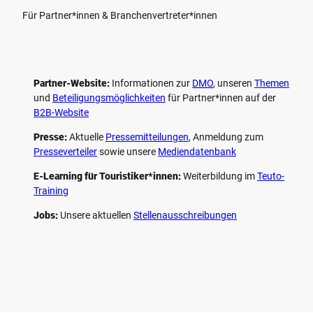
Für Partner*innen & Branchenvertreter*innen
Partner-Website:
Informationen zur
DMO
, unseren ­
Themen
und
Beteiligungs­möglichkeiten
für Partner*innen auf der
B2B-Website
Presse:
Aktuelle
Pressemitteilungen
, Anmeldung zum
Presseverteiler
sowie unsere
Mediendatenbank
E-Learning für Touristiker*innen:
Weiterbildung im
Teuto-
Training
Jobs:
Unsere aktuellen
Stellenausschreibungen
F
P
Y
I
a
i
o
n
c
n
u
s
e
t
t
t
b
e
u
a