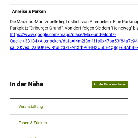
Anreise & Parken
Die Max-und-Moritzquelle liegt östlich von Altenbeken. Eine Parkmö
Parkplatz "Driburger Grund". Von dort folgen Sie dem "Heineweg" bis
https://www.google.com/maps/place/Max-und-Moritz-
Quelle,+33184+Altenbeken/data=!4m2!3m1!1s0x47ba53f84a7c94
sa=X&ved=2ahUKEwiRtuLz3ZL-AhXrhP0HHXU5CE4Q8gF6BAhBE
In der Nähe
Auf der Karte anschauen
Veranstaltung
Essen & Trinken