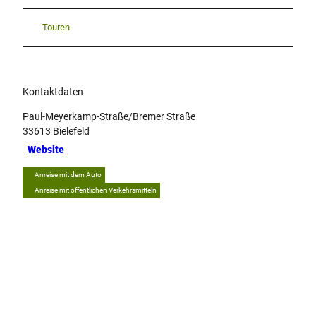
Touren
Kontaktdaten
Paul-Meyerkamp-Straße/Bremer Straße
33613
Bielefeld
Website
Anreise mit dem Auto
Anreise mit öffentlichen Verkehrsmitteln