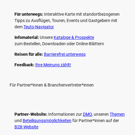
Für unterwegs:
Interaktive Karte mit standort­bezogenen
Tipps zu Ausflügen, Touren, Events und Gastgebern mit
dem
Teuto-Navigator
Infomaterial:
Unsere
Kataloge & Prospekte
zum Bestellen, Downloaden oder Online-Blättern
Reisen für alle:
Barrierefrei unterwegs
Feedback:
Ihre Meinung zählt!
Für Partner*innen & Branchenvertreter*innen
Partner-Website:
Informationen zur
DMO
, unseren ­
Themen
und
Beteiligungs­möglichkeiten
für Partner*innen auf der
B2B-Website