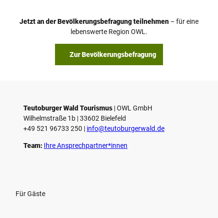
e
o
Jetzt an der Bevölkerungsbefragung teilnehmen
– für eine
a
© Teutoburger Wald Tourismus / P. Gawandtka
© T. Goedeck
lebenswerte Region OWL.
b
s
Zur Bevölkerungsbefragung
p
i
e
l
e
Teutoburger Wald Tourismus
| ­OWL GmbH
Wilhelmstraße 1b | ­33602 Bielefeld
n
+49 521 96733 250 |
­info@teutoburgerwald.de
Team:
Ihre Ansprechpartner*innen
Für Gäste