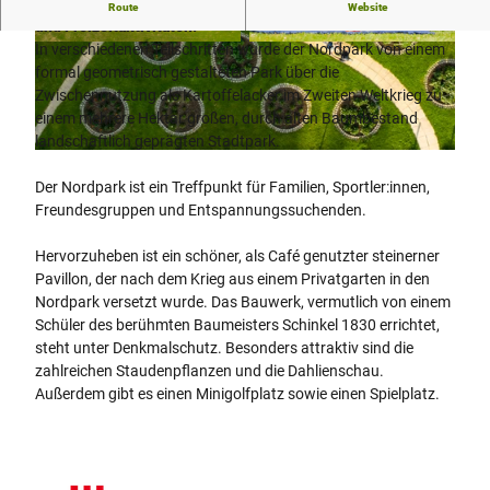
Landschaftlich geprägter Stadtpark mit viel Platz für Sport-
Route
Website
und Freizeitaktivitäten.
In verschiedenen Teilschritten wurde der Nordpark von einem
© Teutoburger Wald Tourismus, D. Ketz |
© Teutoburger Wald Tourismus, D. Ketz
CC-BY-SA
formal geometrisch gestalteten Park über die
Zwischennutzung als Kartoffelacker im Zweiten Weltkrieg zu
einem mehrere Hektar großen, durch alten Baumbestand
landschaftlich geprägten Stadtpark.
© Teutoburger Wald Tourismus, D. Ketz
Der Nordpark ist ein Treffpunkt für Familien, Sportler:innen,
Freundesgruppen und Entspannungssuchenden.
Hervorzuheben ist ein schöner, als Café genutzter steinerner
Pavillon, der nach dem Krieg aus einem Privatgarten in den
Nordpark versetzt wurde. Das Bauwerk, vermutlich von einem
Schüler des berühmten Baumeisters Schinkel 1830 errichtet,
steht unter Denkmalschutz. Besonders attraktiv sind die
zahlreichen Staudenpflanzen und die Dahlienschau.
Außerdem gibt es einen Minigolfplatz sowie einen Spielplatz.