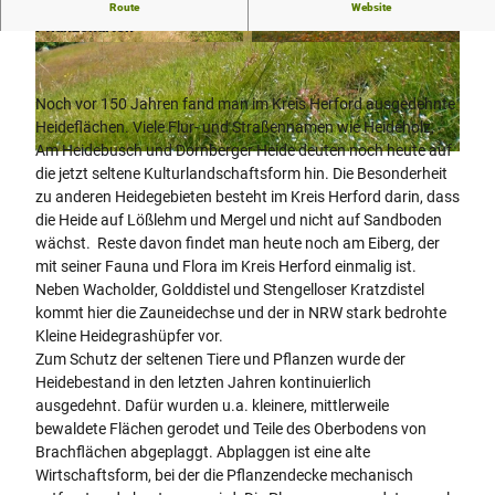
Schutz von Heideflächen und stark bedrohten Tier- und
Route
Website
Pflanzenarten
© Biologische Station Ravensberg im Kreis Her
© Biologische Station Ravensberg im Kreis Her
ford e.V. |
CC-BY-SA
ford e.V. |
CC-BY-SA
Noch vor 150 Jahren fand man im Kreis Herford ausgedehnte
Heideflächen. Viele Flur- und Straßennamen wie Heideholz,
Am Heidebusch und Dornberger Heide deuten noch heute auf
© Biologische Station Ravensberg im Kreis Herford e.V. |
CC-BY-SA
die jetzt seltene Kulturlandschaftsform hin. Die Besonderheit
zu anderen Heidegebieten besteht im Kreis Herford darin, dass
die Heide auf Lößlehm und Mergel und nicht auf Sandboden
wächst. Reste davon findet man heute noch am Eiberg, der
mit seiner Fauna und Flora im Kreis Herford einmalig ist.
Neben Wacholder, Golddistel und Stengelloser Kratzdistel
kommt hier die Zauneidechse und der in NRW stark bedrohte
Kleine Heidegrashüpfer vor.
Zum Schutz der seltenen Tiere und Pflanzen wurde der
Heidebestand in den letzten Jahren kontinuierlich
ausgedehnt. Dafür wurden u.a. kleinere, mittlerweile
bewaldete Flächen gerodet und Teile des Oberbodens von
Brachflächen abgeplaggt. Abplaggen ist eine alte
Wirtschaftsform, bei der die Pflanzendecke mechanisch