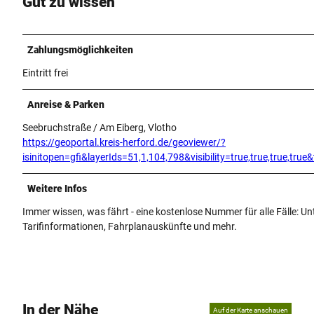
Gut zu wissen
Zahlungsmöglichkeiten
Eintritt frei
Anreise & Parken
Seebruchstraße / Am Eiberg, Vlotho
https://geoportal.kreis-herford.de/geoviewer/?
isinitopen=gfi&layerIds=51,1,104,798&visibility=true,true,true,
Weitere Infos
Immer wissen, was fährt - eine kostenlose Nummer für alle Fälle: 
Tarifinformationen, Fahrplanauskünfte und mehr.
In der Nähe
Auf der Karte anschauen