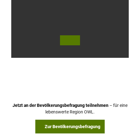
V
i
d
e
o
Jetzt an der Bevölkerungsbefragung teilnehmen
– für eine
a
© Teutoburger Wald Tourismus / P. Gawandtka
© T. Goedeck
lebenswerte Region OWL.
b
s
Zur Bevölkerungsbefragung
p
i