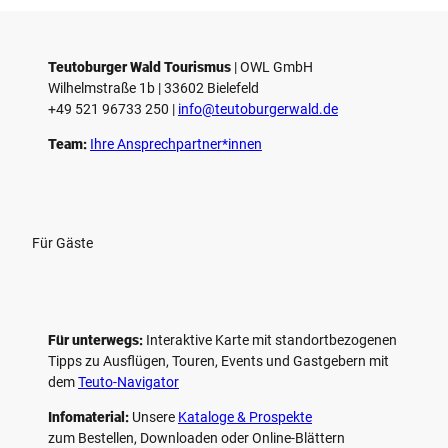
e
l
e
Teutoburger Wald Tourismus
| ­OWL GmbH
Wilhelmstraße 1b | ­33602 Bielefeld
n
+49 521 96733 250 |
­info@teutoburgerwald.de
Team:
Ihre Ansprechpartner*innen
Für Gäste
Für unterwegs:
Interaktive Karte mit standort­bezogenen
Tipps zu Ausflügen, Touren, Events und Gastgebern mit
dem
Teuto-Navigator
Infomaterial:
Unsere
Kataloge & Prospekte
zum Bestellen, Downloaden oder Online-Blättern