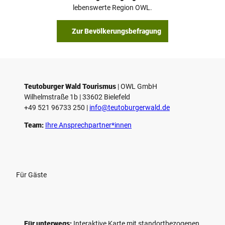
a
© Teutoburger Wald Tourismus / P. Gawandtka
© T. Goedeck
lebenswerte Region OWL.
b
s
Zur Bevölkerungsbefragung
p
i
e
l
e
Teutoburger Wald Tourismus
| ­OWL GmbH
Wilhelmstraße 1b | ­33602 Bielefeld
n
+49 521 96733 250 |
­info@teutoburgerwald.de
Team:
Ihre Ansprechpartner*innen
Für Gäste
Für unterwegs:
Interaktive Karte mit standort­bezogenen