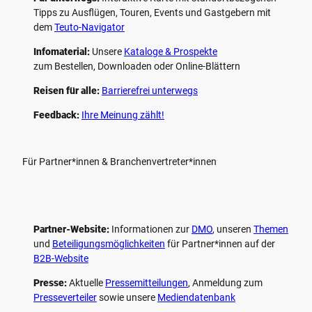
Tipps zu Ausflügen, Touren, Events und Gastgebern mit
dem
Teuto-Navigator
Infomaterial:
Unsere
Kataloge & Prospekte
zum Bestellen, Downloaden oder Online-Blättern
Reisen für alle:
Barrierefrei unterwegs
Feedback:
Ihre Meinung zählt!
Für Partner*innen & Branchenvertreter*innen
Partner-Website:
Informationen zur
DMO
, unseren ­
Themen
und
Beteiligungs­möglichkeiten
für Partner*innen auf der
B2B-Website
Presse:
Aktuelle
Pressemitteilungen
, Anmeldung zum
Presseverteiler
sowie unsere
Mediendatenbank