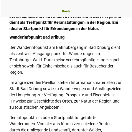
Der Wanderinfopunkt am Bahnübergang in Bad Driburg
Route
bietet umfassende Informationen rund um Wanderwege und
dient als Treffpunkt für Veranstaltungen in der Region. Ein
idealer Startpunkt für Erkundungen in der Natur.
Wanderinfopunkt Bad Driburg
Der Wanderinfopunkt am Bahnübergang in Bad Driburg dient
als zentraler Ausgangspunkt für Wanderungen im
Teutoburger Wald. Durch seine verkehrsgünstige Lage eignet
er sich sowohl für Einheimische als auch für Besucher der
Region.
Im angrenzenden Pavillon stehen Informationsmaterialien zur
Stadt Bad Driburg sowie zu Wanderwegen und Ausflugszielen
der Umgebung zur Verfügung. Prospekte und Flyer bieten
Hinweise zur Geschichte des Ortes, zur Natur der Region und
zu touristischen Angeboten.
Der Infopunkt ist zudem Startpunkt für geführte
Wanderungen. Von hier aus führen verschiedene Routen
durch die umliegende Landschaft, darunter Wälder,