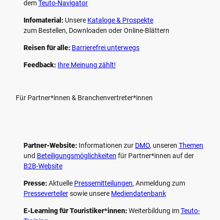
dem
Teuto-Navigator
Infomaterial:
Unsere
Kataloge & Prospekte
zum Bestellen, Downloaden oder Online-Blättern
Reisen für alle:
Barrierefrei unterwegs
Feedback:
Ihre Meinung zählt!
Für Partner*innen & Branchenvertreter*innen
Partner-Website:
Informationen zur
DMO
, unseren ­
Themen
und
Beteiligungs­möglichkeiten
für Partner*innen auf der
B2B-Website
Presse:
Aktuelle
Pressemitteilungen
, Anmeldung zum
Presseverteiler
sowie unsere
Mediendatenbank
E-Learning für Touristiker*innen:
Weiterbildung im
Teuto-