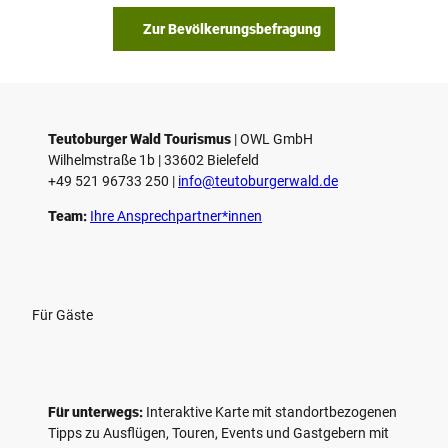
s
Zur Bevölkerungsbefragung
p
i
e
l
e
Teutoburger Wald Tourismus
| ­OWL GmbH
Wilhelmstraße 1b | ­33602 Bielefeld
n
+49 521 96733 250 |
­info@teutoburgerwald.de
Team:
Ihre Ansprechpartner*innen
Für Gäste
Für unterwegs:
Interaktive Karte mit standort­bezogenen
Tipps zu Ausflügen, Touren, Events und Gastgebern mit