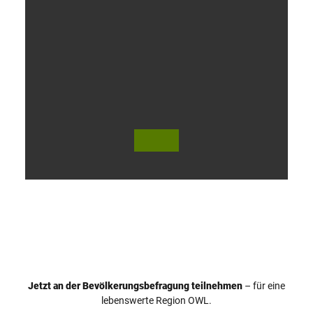
V
i
d
e
o
Jetzt an der Bevölkerungsbefragung teilnehmen
– für eine
a
© Teutoburger Wald Tourismus / P. Gawandtka
© T. Goedeck
lebenswerte Region OWL.
b