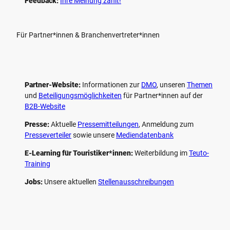
Feedback:
Ihre Meinung zählt!
Für Partner*innen & Branchenvertreter*innen
Partner-Website:
Informationen zur
DMO
, unseren ­
Themen
und
Beteiligungs­möglichkeiten
für Partner*innen auf der
B2B-Website
Presse:
Aktuelle
Pressemitteilungen
, Anmeldung zum
Presseverteiler
sowie unsere
Mediendatenbank
E-Learning für Touristiker*innen:
Weiterbildung im
Teuto-
Training
Jobs:
Unsere aktuellen
Stellenausschreibungen
F
P
Y
I