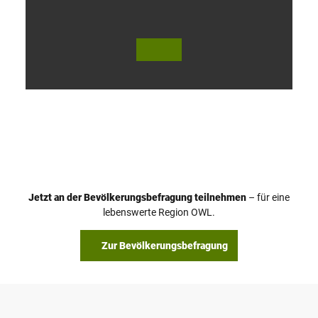
V
i
d
e
o
Jetzt an der Bevölkerungsbefragung teilnehmen
– für eine
a
© Teutoburger Wald Tourismus / P. Gawandtka
© T. Goedeck
lebenswerte Region OWL.
b
s
Zur Bevölkerungsbefragung
p
i
e
l