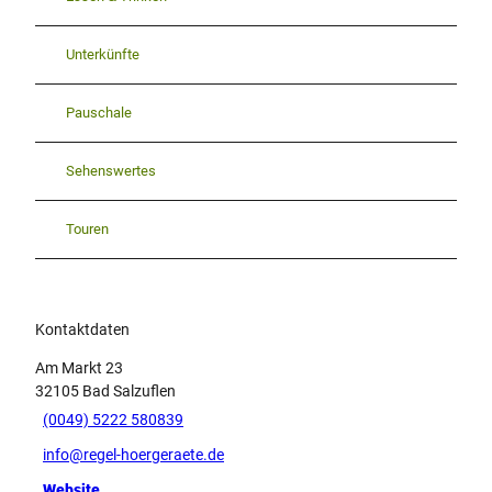
2
Unterkünfte
Pauschale
Sehenswertes
Touren
Kontaktdaten
Am Markt 23
32105
Bad Salzuflen
(0049) 5222 580839
info@regel-hoergeraete.de
Website