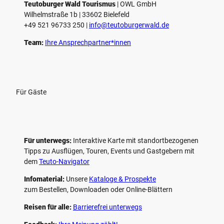
e
Teutoburger Wald Tourismus
| ­OWL GmbH
Wilhelmstraße 1b | ­33602 Bielefeld
n
+49 521 96733 250 |
­info@teutoburgerwald.de
Team:
Ihre Ansprechpartner*innen
Für Gäste
Für unterwegs:
Interaktive Karte mit standort­bezogenen
Tipps zu Ausflügen, Touren, Events und Gastgebern mit
dem
Teuto-Navigator
Infomaterial:
Unsere
Kataloge & Prospekte
zum Bestellen, Downloaden oder Online-Blättern
Reisen für alle:
Barrierefrei unterwegs