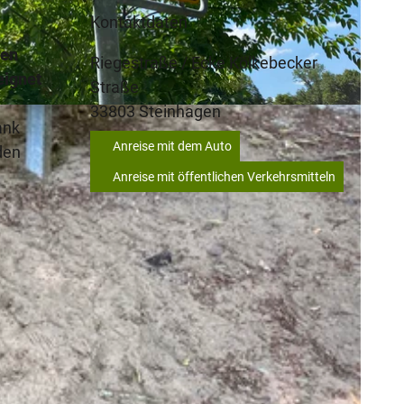
Kontaktdaten
gen
Riegestraße / Ecke Kölkebecker
eignet
Straße
33803
Steinhagen
ank
Anreise mit dem Auto
den
Anreise mit öffentlichen Verkehrsmitteln