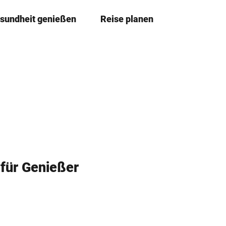
sundheit genießen
Reise planen
T
Merkze
Su
e
i
l
e
n
für Genießer