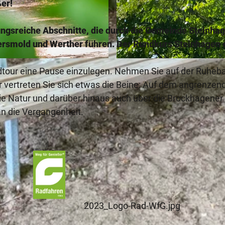
er!
ngsreiche Abschnitte, die durch die Gemeinde Steinha
Versmold und Werther führen. Der
Rundkurs Steinhagen
© Gemeinde Steinhagen
adtour eine Pause einzulegen. Nehmen Sie auf der Ruheb
er vertreten Sie sich etwas die Beine: Auf dem angrenzen
ie Natur und darüber hinaus auch über die Brockhagener
an die Vergangenheit.
2023_Logo-Rad-WfG.jpg