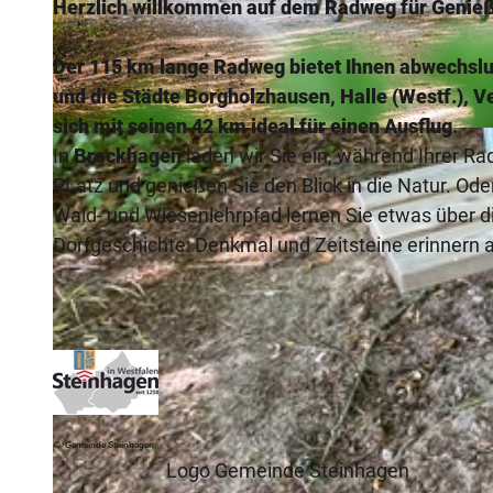
Herzlich willkommen auf dem Radweg für Genieß
Der 115 km lange Radweg bietet Ihnen abwechslu
und die Städte Borgholzhausen, Halle (Westf.), 
sich mit seinen 42 km ideal für einen Ausflug.
© Teutoburger Wald / pro Wirtschaft GT / Mario Wallenfang |
CC-BY-SA
In
Brockhagen
laden wir Sie ein, während Ihrer R
PLatz und genießen Sie den Blick in die Natur. Od
Wald- und Wiesenlehrpfad lernen Sie etwas über d
Dorfgeschichte: Denkmal und Zeitsteine erinnern 
© Gemeinde Steinhagen
Logo Gemeinde Steinhagen