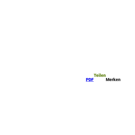
ttel
che
Teilen
PDF
Merken