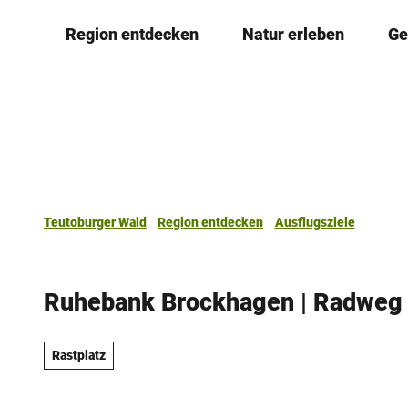
Z
Region entdecken
Natur erleben
Ge
u
m
I
n
h
a
l
t
Teutoburger Wald
Region entdecken
Ausflugsziele
Ruhebank Brockhagen | Radweg 
Rastplatz