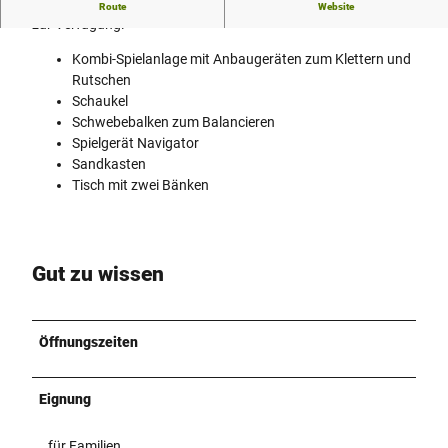
Auf dem 581 m² großen Gelände stehen folgende Spielgeräte
Route
Website
zur Verfügung:
Kombi-Spielanlage mit Anbaugeräten zum Klettern und
Rutschen
Schaukel
Schwebebalken zum Balancieren
Spielgerät Navigator
Sandkasten
Tisch mit zwei Bänken
Gut zu wissen
Öffnungszeiten
Eignung
für Familien