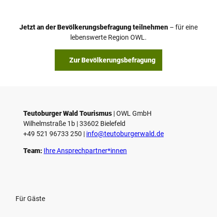
e
o
Jetzt an der Bevölkerungsbefragung teilnehmen
– für eine
a
© Teutoburger Wald Tourismus / P. Gawandtka
© T. Goedeck
lebenswerte Region OWL.
b
s
Zur Bevölkerungsbefragung
p
i
e
l
e
Teutoburger Wald Tourismus
| ­OWL GmbH
Wilhelmstraße 1b | ­33602 Bielefeld
n
+49 521 96733 250 |
­info@teutoburgerwald.de
Team:
Ihre Ansprechpartner*innen
Für Gäste