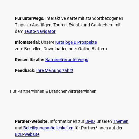
Für unterwegs:
Interaktive Karte mit standort­bezogenen
Tipps zu Ausflügen, Touren, Events und Gastgebern mit
dem
Teuto-Navigator
Infomaterial:
Unsere
Kataloge & Prospekte
zum Bestellen, Downloaden oder Online-Blättern
Reisen für alle:
Barrierefrei unterwegs
Feedback:
Ihre Meinung zählt!
Für Partner*innen & Branchenvertreter*innen
Partner-Website:
Informationen zur
DMO
, unseren ­
Themen
und
Beteiligungs­möglichkeiten
für Partner*innen auf der
B2B-Website