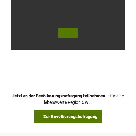
V
i
d
e
o
Jetzt an der Bevölkerungsbefragung teilnehmen
– für eine
a
© Teutoburger Wald Tourismus / P. Gawandtka
© T. Goedeck
lebenswerte Region OWL.
b
s
Zur Bevölkerungsbefragung
p
i