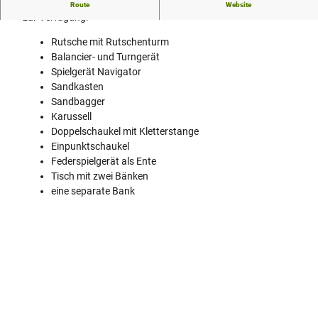
Auf dem 771m² großen Gelände stehen folgende Spielgeräte
Route
Website
zur Verfügung:
Rutsche mit Rutschenturm
Balancier- und Turngerät
Spielgerät Navigator
Sandkasten
Sandbagger
Karussell
Doppelschaukel mit Kletterstange
Einpunktschaukel
Federspielgerät als Ente
Tisch mit zwei Bänken
eine separate Bank