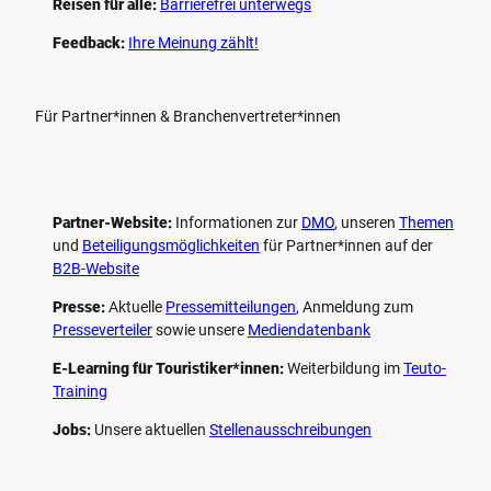
Reisen für alle:
Barrierefrei unterwegs
Feedback:
Ihre Meinung zählt!
Für Partner*innen & Branchenvertreter*innen
Partner-Website:
Informationen zur
DMO
, unseren ­
Themen
und
Beteiligungs­möglichkeiten
für Partner*innen auf der
B2B-Website
Presse:
Aktuelle
Pressemitteilungen
, Anmeldung zum
Presseverteiler
sowie unsere
Mediendatenbank
E-Learning für Touristiker*innen:
Weiterbildung im
Teuto-
Training
Jobs:
Unsere aktuellen
Stellenausschreibungen