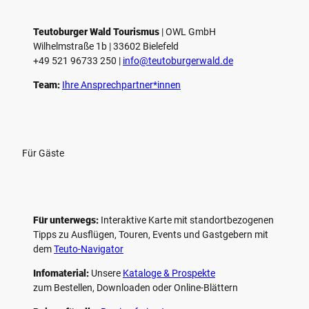
e
l
e
Teutoburger Wald Tourismus
| ­OWL GmbH
Wilhelmstraße 1b | ­33602 Bielefeld
n
+49 521 96733 250 |
­info@teutoburgerwald.de
Team:
Ihre Ansprechpartner*innen
Für Gäste
Für unterwegs:
Interaktive Karte mit standort­bezogenen
Tipps zu Ausflügen, Touren, Events und Gastgebern mit
dem
Teuto-Navigator
Infomaterial:
Unsere
Kataloge & Prospekte
zum Bestellen, Downloaden oder Online-Blättern