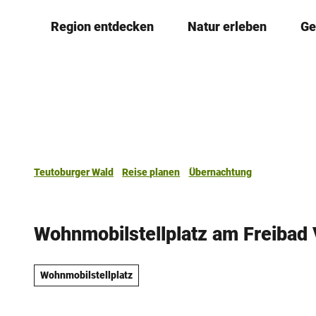
Z
Region entdecken
Natur erleben
Ge
u
m
I
n
h
a
l
t
Teutoburger Wald
Reise planen
Übernachtung
Wohnmobilstellplatz am Freibad 
Wohnmobilstellplatz