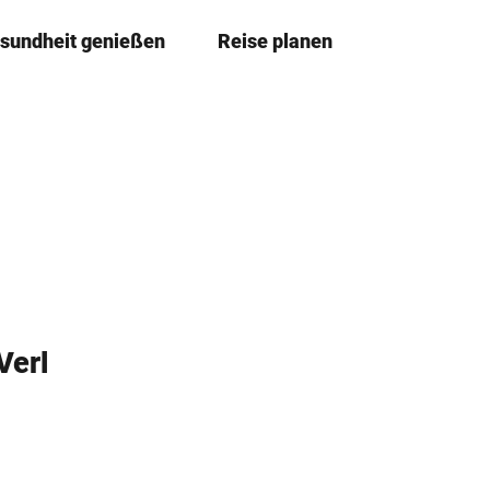
sundheit genießen
Reise planen
T
Leichte
Me
Sprache
e
i
l
e
n
Verl