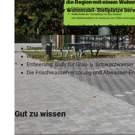
Für alle, die Verl und die Region mit einem Woh
einlegen, stehen vier Wohnmobil-Stellplätze bere
Die 4 Stellplätze befinden sich auf dem Parkplatz
"Zum Meierhof".
© Teutoburger Wald, Stadt Verl |
CC-BY-SA
Strom: 4x 16A CEE, Bezahlung über den Mü
Wasser: Zapfsäule mit Münzautomat
Entleerung: Gully für Grau- u. Schwarzwasser
Die Frischwasserversorung und Abwasser-Ents
Gut zu wissen