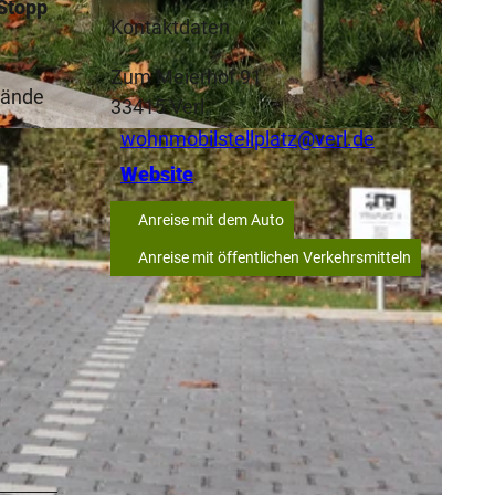
 Stopp
Kontaktdaten
Zum Meierhof 91
lände
33415
Verl
wohnmobilstellplatz@verl.de
Website
Anreise mit dem Auto
Anreise mit öffentlichen Verkehrsmitteln