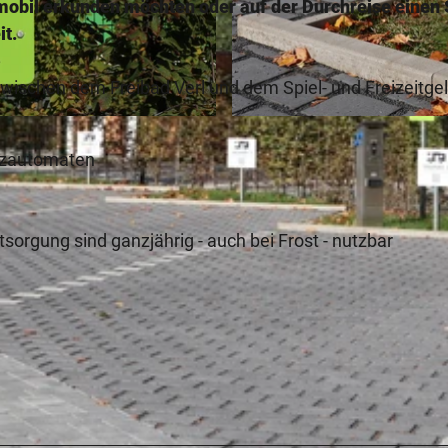
nmobil erkunden möchten oder auf der Durchreise einen
it.
 zwischen dem Freibad Verl und dem Spiel- und Freizeitge
© Teutoburger Wald, Stadt Verl |
CC-BY-SA
nzautomaten
orgung sind ganzjährig - auch bei Frost - nutzbar