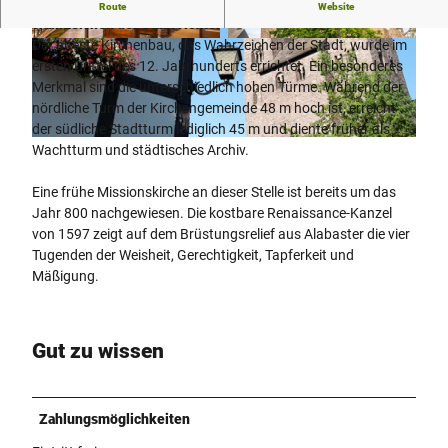
Die unterschiedlich hohen Kirchtürme bilden das
Route
Website
Wahrzeichen der Stadt Höxter
Der älteste Kirchenbau, das Wahrzeichen der Stadt, wurde im
© Stadt Höxter, Dominik Ketz |
CC-BY-SA
© Teutoburger Wald / Stadt Höxter / D. Ketz, D
ominik Ketz |
CC-BY-SA
ersten Drittel des 12. Jahrhunderts errichtet. Ein besonderes
Merkmal sind die unterschiedlich hohen Türme. Während der
nördliche Turm der Kirchengemeinde 48 m hoch ist, erreicht
der südliche Stadtturm lediglich 45 m und diente früher als
© Stadt Höxter, Andreas Hub |
CC-BY-SA
Wachtturm und städtisches Archiv.
Eine frühe Missionskirche an dieser Stelle ist bereits um das
Jahr 800 nachgewiesen. Die kostbare Renaissance-Kanzel
von 1597 zeigt auf dem Brüstungsrelief aus Alabaster die vier
Tugenden der Weisheit, Gerechtigkeit, Tapferkeit und
Mäßigung.
Gut zu wissen
Zahlungsmöglichkeiten