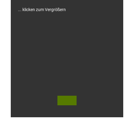
... klicken zum Vergrößern
V