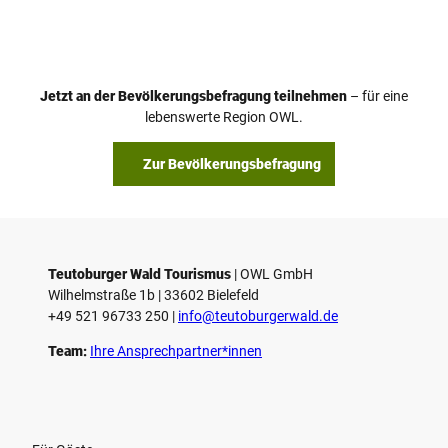
i
d
e
o
Jetzt an der Bevölkerungsbefragung teilnehmen
– für eine
a
© Teutoburger Wald Tourismus / P. Gawandtka
© T. Goedeck
lebenswerte Region OWL.
b
s
Zur Bevölkerungsbefragung
p
i
e
l
e
Teutoburger Wald Tourismus
| ­OWL GmbH
Wilhelmstraße 1b | ­33602 Bielefeld
n
+49 521 96733 250 |
­info@teutoburgerwald.de
Team:
Ihre Ansprechpartner*innen