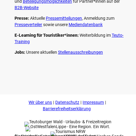
und
Beteiligungs­möglichkeiten
für Partner*innen auf der
B2B-Website
Presse:
Aktuelle
Pressemitteilungen
, Anmeldung zum
Presseverteiler
sowie unsere
Mediendatenbank
E-Learning für Touristiker*innen:
Weiterbildung im
Teuto-
Training
Jobs:
Unsere aktuellen
Stellenausschreibungen
F
P
Y
I
a
i
o
n
c
n
u
s
e
t
t
t
b
e
u
a
o
r
b
g
Wir über uns
Datenschutz
Impressum
o
e
e
r
k
s
a
Barrierefreiheitserklärung
t
m