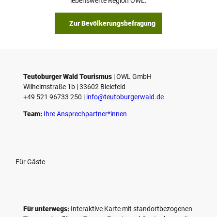
lebenswerte Region OWL.
b
s
Zur Bevölkerungsbefragung
p
i
e
l
e
Teutoburger Wald Tourismus
| ­OWL GmbH
Wilhelmstraße 1b | ­33602 Bielefeld
n
+49 521 96733 250 |
­info@teutoburgerwald.de
Team:
Ihre Ansprechpartner*innen
Für Gäste
Für unterwegs:
Interaktive Karte mit standort­bezogenen