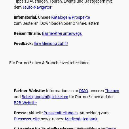
Tipps zu Ausflügen, Touren, Events und Gastgebern mit
dem
Teuto-Navigator
Infomaterial:
Unsere
Kataloge & Prospekte
zum Bestellen, Downloaden oder Online-Blättern
Reisen für alle:
Barrierefrei unterwegs
Feedback:
Ihre Meinung zählt!
Für Partner*innen & Branchenvertreter*innen
Partner-Website:
Informationen zur
DMO
, unseren ­
Themen
und
Beteiligungs­möglichkeiten
für Partner*innen auf der
B2B-Website
Presse:
Aktuelle
Pressemitteilungen
, Anmeldung zum
Presseverteiler
sowie unsere
Mediendatenbank
E-Learning für Touristiker*innen:
Weiterbildung im
Teuto-