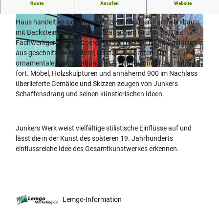
Das Junkerhaus ist die Schöpfung des Lemgoer Architekten,
Route
Anrufen
Website
Malers und Holzbildhauers Karl Junker (1850-1912). Bei dem
Haus handelt es sich um einen zweistöckigen Fachwerkbau
mit Backsteinsockel und quadratischem Grundriss. Das
Fachwerkgerüst wird überdeckt von Pilastern und Gesimsen
aus geschnitzten Brettern, Leisten und Latten. Die
ornamentale Ausgestaltung setzt sich im Innern des Hauses
© Lemgo-Information, Lemgo Marketing
fort. Möbel, Holzskulpturen und annähernd 900 im Nachlass
überlieferte Gemälde und Skizzen zeugen von Junkers
Schaffensdrang und seinen künstlerischen Ideen.
Junkers Werk weist vielfältige stilistische Einflüsse auf und
lässt die in der Kunst des späteren 19. Jahrhunderts
einflussreiche Idee des Gesamtkunstwerkes erkennen.
Lemgo-Information