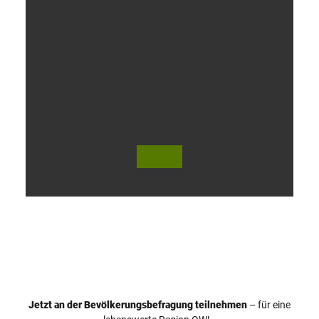
V
i
d
e
o
Jetzt an der Bevölkerungsbefragung teilnehmen
– für eine
a
© Teutoburger Wald Tourismus / P. Gawandtka
© T. Goedeck