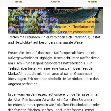
Willkommen in der Alten Remise – Genuss mit Geschichte
Route
Anrufen
Website
und besonderem Flair
Seit November 2022 erstrahlt die Alte Remise in neuem Glanz
© Nadine Weidner |
CC-BY-SA
© Nadine Weidner |
CC-BY-SA
und lädt Sie ein, in gemütlichem Kaffeehausambiente direkt
am idyllischen Abteigarten unvergessliche Genussmomente
zu erleben. Ob bei einem ausgedehnten Kaffeeklatsch, einer
kleinen Auszeit zwischendurch oder einem entspannten
© Nadine Weidner |
CC-BY-SA
Treffen mit Freunden – hier verbinden sich Tradition, Qualität
und Herzlichkeit auf besonders charmante Weise.
Freuen Sie sich auf klassische Kaffeespezialitäten und ein
außergewöhnliches Highlight: frisch gebrühten Kaffee direkt
am Tisch – für ein ganz besonderes Kaffeeerlebnis. Für
Teeliebhaber bieten wir eine feine Auswahl loser Tees der
Marke Althaus, die mit ihrem aromatischen Geschmack
überzeugen. Erfrischende alkoholfreie Getränke runden das
Angebot perfekt ab.
In der warmen Jahreszeit lädt unsere ruhige Terrasse hinter
der Alten Remise zum Verweilen ein. Genießen Sie unsere
beliebten Sommerspecials wie Eiskaffee, Eisschokolade oder
den fruchtig-frischen Sanften Engel unter freiem Himmel.