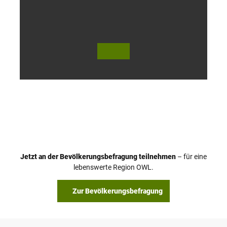
h
© Te
© Te
utob
utob
urger
urger
Wald
Wald
Touri
Touri
smus
smus
/ D. K
/ D. K
etz
etz
Jetzt an der Bevölkerungsbefragung teilnehmen
– für eine
lebenswerte Region OWL.
Zur Bevölkerungsbefragung