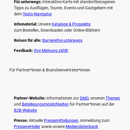
Für unterwegs:
Interaktive Karte mit standort­bezogenen
Tipps zu Ausflügen, Touren, Events und Gastgebern mit
dem
Teuto-Navigator
Infomaterial:
Unsere
Kataloge & Prospekte
zum Bestellen, Downloaden oder Online-Blättern
Reisen für alle:
Barrierefrei unterwegs
Feedback:
Ihre Meinung zählt!
Für Partner*innen & Branchenvertreter*innen
Partner-Website:
Informationen zur
DMO
, unseren ­
Themen
und
Beteiligungs­möglichkeiten
für Partner*innen auf der
B2B-Website
Presse:
Aktuelle
Pressemitteilungen
, Anmeldung zum
Presseverteiler
sowie unsere
Mediendatenbank