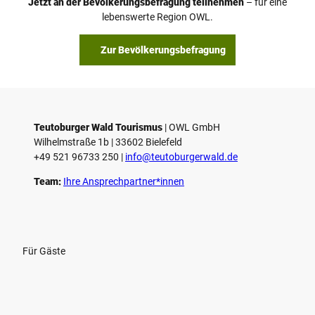
Jetzt an der Bevölkerungsbefragung teilnehmen
– für eine
a
© Teutoburger Wald Tourismus / P. Gawandtka
© T. Goedeck
lebenswerte Region OWL.
b
s
Zur Bevölkerungsbefragung
p
i
e
l
e
Teutoburger Wald Tourismus
| ­OWL GmbH
Wilhelmstraße 1b | ­33602 Bielefeld
n
+49 521 96733 250 |
­info@teutoburgerwald.de
Team:
Ihre Ansprechpartner*innen
Für Gäste