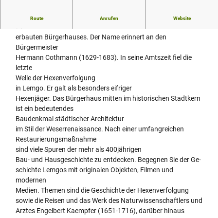
„Hexenbürgermeisterhaus“ – so lautet der Beiname des 1568-
Route
Anrufen
Website
71
erbauten Bürgerhauses. Der Name erinnert an den
Bürgermeister
Hermann Cothmann (1629-1683). In seine Amtszeit fiel die
letzte
Welle der Hexenverfolgung
in Lemgo. Er galt als besonders eifriger
Hexenjäger. Das Bürgerhaus mitten im historischen Stadtkern
ist ein bedeutendes
Baudenkmal städtischer Architektur
im Stil der Weserrenaissance. Nach einer umfangreichen
Restaurierungsmaßnahme
sind viele Spuren der mehr als 400jährigen
Bau- und Hausgeschichte zu entdecken. Begegnen Sie der Ge-
schichte Lemgos mit originalen Objekten, Filmen und
modernen
Medien. Themen sind die Geschichte der Hexenverfolgung
sowie die Reisen und das Werk des Naturwissenschaftlers und
Arztes Engelbert Kaempfer (1651-1716), darüber hinaus