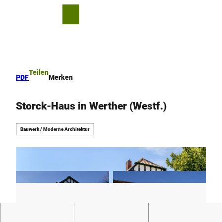
Z
u
T
Merkzettel
Suche
Menü
m
e
I
i
n
l
h
e
a
n
Teilen
PDF
Merken
l
t
Storck-Haus in Werther (Westf.)
Bauwerk / Moderne Architektur