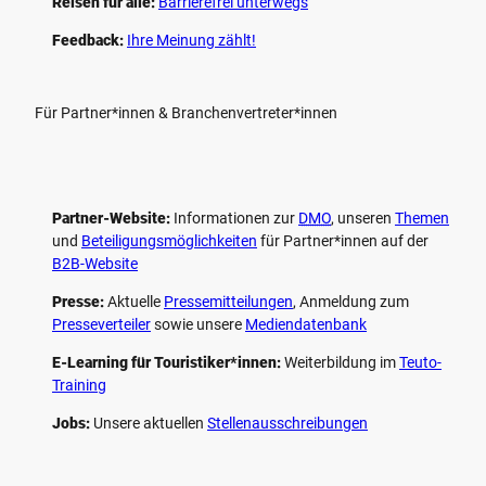
Reisen für alle:
Barrierefrei unterwegs
Feedback:
Ihre Meinung zählt!
Für Partner*innen & Branchenvertreter*innen
Partner-Website:
Informationen zur
DMO
, unseren ­
Themen
und
Beteiligungs­möglichkeiten
für Partner*innen auf der
B2B-Website
Presse:
Aktuelle
Pressemitteilungen
, Anmeldung zum
Presseverteiler
sowie unsere
Mediendatenbank
E-Learning für Touristiker*innen:
Weiterbildung im
Teuto-
Training
Jobs:
Unsere aktuellen
Stellenausschreibungen