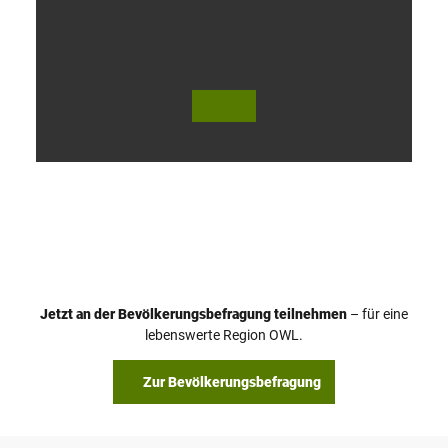
V
i
d
e
o
Jetzt an der Bevölkerungsbefragung teilnehmen
– für eine
a
© Teutoburger Wald Tourismus / P. Gawandtka
© T. Goedeck
lebenswerte Region OWL.
b
s
Zur Bevölkerungsbefragung
p
i
e