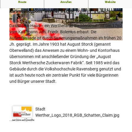
Route
Anrufen
Website
Storck-Haus in Werther (Westf.) - Ursprung der
Karamellbonbons "Werther´s Echte"
© Stadt Werther (Westf.) |
CC-BY-SA
© Stadt Werther
Das Storck-Haus – ein Wertheraner Baudenkmal - ist um 1760
vom Kaufmann Joh. Friedr. Bolenius erbaut. Die
Außenfassade ist durch Sanierungsmaßnahmen im frühen 20
© pro Wirtschaft GT/Mario Wallenfang Fotografie |
CC-BY-SA
Jh. geprägt. Im Jahre 1903 hat August Storck (genannt
Oberwelland) das Anwesen zu einem Wohn- und Kontorhaus
übernommen mit anschließender Gründung der „August
Storck Werthersche Zuckerwaren Fabrik“. Seit 1985 wird das
Gebäude durch die Volkshochschule Ravensberg genutzt und
ist auch heute noch ein zentraler Punkt für viele Bürgerinnen
und Bürger unserer Stadt.
Stadt
Werther_Logo_2018_RGB_Schatten_Claim.jpg