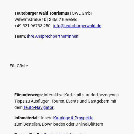
l
e
Teutoburger Wald Tourismus
| ­OWL GmbH
Wilhelmstraße 1b | ­33602 Bielefeld
n
+49 521 96733 250 |
­info@teutoburgerwald.de
Team:
Ihre Ansprechpartner*innen
Für Gäste
Für unterwegs:
Interaktive Karte mit standort­bezogenen
Tipps zu Ausflügen, Touren, Events und Gastgebern mit
dem
Teuto-Navigator
Infomaterial:
Unsere
Kataloge & Prospekte
zum Bestellen, Downloaden oder Online-Blättern