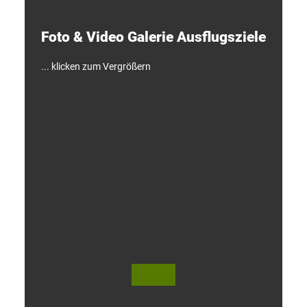
c
k
e
Foto & Video ­Galerie ­Ausflugsziele
n
!
... klicken zum Vergrößern