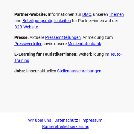
Partner-Website:
Informationen zur
DMO
, unseren ­
Themen
und
Beteiligungs­möglichkeiten
für Partner*innen auf der
B2B-Website
Presse:
Aktuelle
Pressemitteilungen
, Anmeldung zum
Presseverteiler
sowie unsere
Mediendatenbank
E-Learning für Touristiker*innen:
Weiterbildung im
Teuto-
Training
Jobs:
Unsere aktuellen
Stellenausschreibungen
F
P
Y
I
a
i
o
n
c
n
u
s
e
t
t
t
b
e
u
a
o
r
b
g
Wir über uns
Datenschutz
Impressum
o
e
e
r
k
s
a
Barrierefreiheitserklärung
t
m