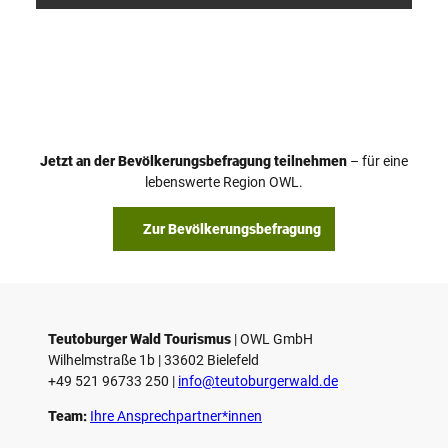
V
i
d
e
o
Jetzt an der Bevölkerungsbefragung teilnehmen
– für eine
a
© Teutoburger Wald Tourismus / P. Gawandtka
© T. Goedeck
lebenswerte Region OWL.
b
s
Zur Bevölkerungsbefragung
p
i
e
l
e
Teutoburger Wald Tourismus
| ­OWL GmbH
Wilhelmstraße 1b | ­33602 Bielefeld
n
+49 521 96733 250 |
­info@teutoburgerwald.de
Team:
Ihre Ansprechpartner*innen