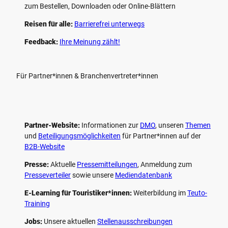
zum Bestellen, Downloaden oder Online-Blättern
Reisen für alle:
Barrierefrei unterwegs
Feedback:
Ihre Meinung zählt!
Für Partner*innen & Branchenvertreter*innen
Partner-Website:
Informationen zur
DMO
, unseren ­
Themen
und
Beteiligungs­möglichkeiten
für Partner*innen auf der
B2B-Website
Presse:
Aktuelle
Pressemitteilungen
, Anmeldung zum
Presseverteiler
sowie unsere
Mediendatenbank
E-Learning für Touristiker*innen:
Weiterbildung im
Teuto-
Training
Jobs:
Unsere aktuellen
Stellenausschreibungen