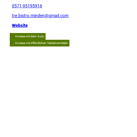
0571 95195916
tre.bistro.minden@gmail.com
Website
Anreise mit dem Auto
Anreise mit öffentlichen Verkehrsmitteln