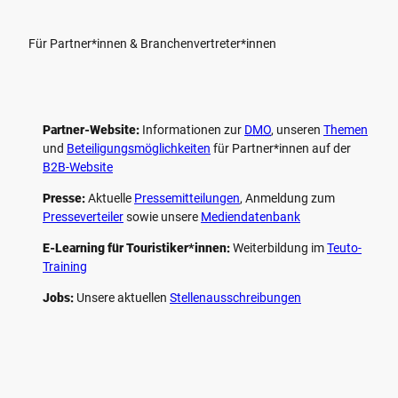
Für Partner*innen & Branchenvertreter*innen
Partner-Website:
Informationen zur
DMO
, unseren ­
Themen
und
Beteiligungs­möglichkeiten
für Partner*innen auf der
B2B-Website
Presse:
Aktuelle
Pressemitteilungen
, Anmeldung zum
Presseverteiler
sowie unsere
Mediendatenbank
E-Learning für Touristiker*innen:
Weiterbildung im
Teuto-
Training
Jobs:
Unsere aktuellen
Stellenausschreibungen
F
P
Y
I
a
i
o
n
c
n
u
s