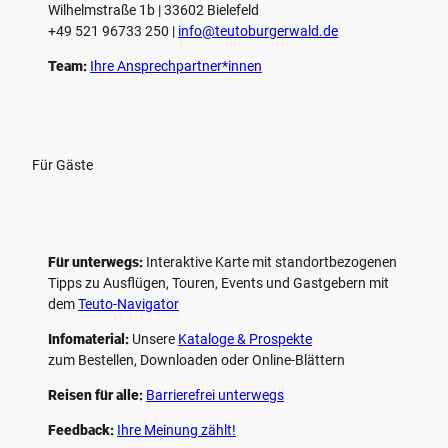
Wilhelmstraße 1b | ­33602 Bielefeld
n
+49 521 96733 250 |
­info@teutoburgerwald.de
Team:
Ihre Ansprechpartner*innen
Für Gäste
Für unterwegs:
Interaktive Karte mit standort­bezogenen
Tipps zu Ausflügen, Touren, Events und Gastgebern mit
dem
Teuto-Navigator
Infomaterial:
Unsere
Kataloge & Prospekte
zum Bestellen, Downloaden oder Online-Blättern
Reisen für alle:
Barrierefrei unterwegs
Feedback:
Ihre Meinung zählt!