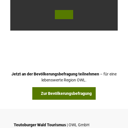
V
i
d
e
o
Jetzt an der Bevölkerungsbefragung teilnehmen
– für eine
a
© Teutoburger Wald Tourismus / P. Gawandtka
© T. Goedeck
lebenswerte Region OWL.
b
s
Zur Bevölkerungsbefragung
p
i
e
l
e
Teutoburger Wald Tourismus
| ­OWL GmbH