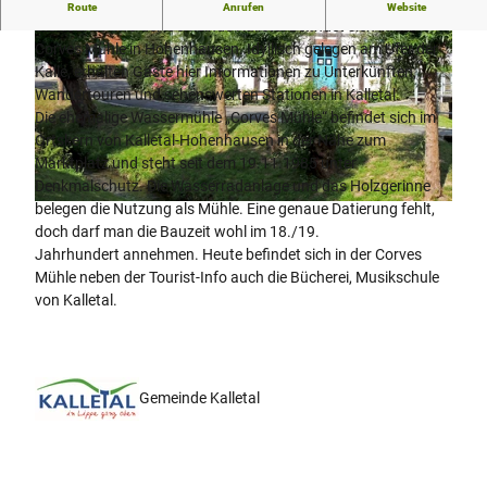
Tourist-Info in historischer Wassermühle
Route
Anrufen
Website
Die Tourist-Info der Gemeinde Kalletal befindet sich in der
Corves Mühle in Hohenhausen. Idyllisch gelegen am Ufer der
Kalle, erhalten Gäste hier Informationen zu Unterkünften,
Wandertouren und sehenswerten Stationen in Kalletal.
Die ehemalige Wassermühle „Corves Mühle“ befindet sich im
Ortskern von Kalletal-Hohenhausen in der Nähe zum
© Corinna Will, Gemeinde Kalletal |
CC-BY-SA
Marktplatz und steht seit dem 19.11.1985 unter
Denkmalschutz. Die Wasserradanlage und das Holzgerinne
belegen die Nutzung als Mühle. Eine genaue Datierung fehlt,
© Corinna Will, Gemeinde Kalletal
doch darf man die Bauzeit wohl im 18./19.
Jahrhundert annehmen. Heute befindet sich in der Corves
Mühle neben der Tourist-Info auch die Bücherei, Musikschule
von Kalletal.
Gemeinde Kalletal