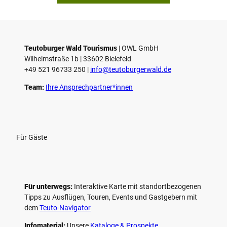
p
i
e
l
e
Teutoburger Wald Tourismus
| ­OWL GmbH
Wilhelmstraße 1b | ­33602 Bielefeld
n
+49 521 96733 250 |
­info@teutoburgerwald.de
Team:
Ihre Ansprechpartner*innen
Für Gäste
Für unterwegs:
Interaktive Karte mit standort­bezogenen
Tipps zu Ausflügen, Touren, Events und Gastgebern mit
dem
Teuto-Navigator
Infomaterial:
Unsere
Kataloge & Prospekte