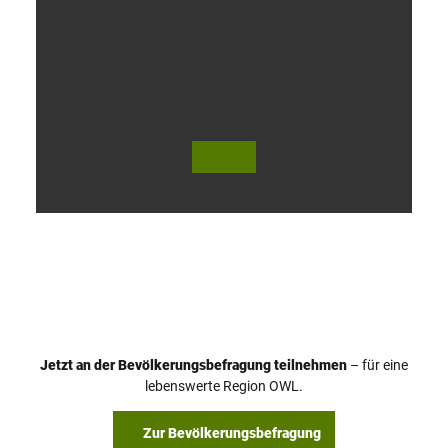
V
i
d
e
o
Jetzt an der Bevölkerungsbefragung teilnehmen
– für eine
a
© Teutoburger Wald Tourismus / P. Gawandtka
© T. Goedeck
lebenswerte Region OWL.
b
s
Zur Bevölkerungsbefragung