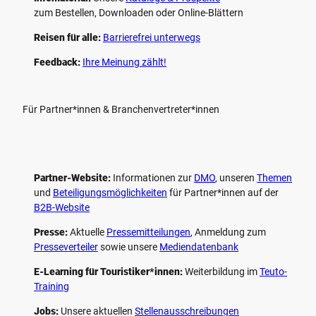
zum Bestellen, Downloaden oder Online-Blättern
Reisen für alle:
Barrierefrei unterwegs
Feedback:
Ihre Meinung zählt!
Für Partner*innen & Branchenvertreter*innen
Partner-Website:
Informationen zur
DMO
, unseren ­
Themen
und
Beteiligungs­möglichkeiten
für Partner*innen auf der
B2B-Website
Presse:
Aktuelle
Pressemitteilungen
, Anmeldung zum
Presseverteiler
sowie unsere
Mediendatenbank
E-Learning für Touristiker*innen:
Weiterbildung im
Teuto-
Training
Jobs:
Unsere aktuellen
Stellenausschreibungen