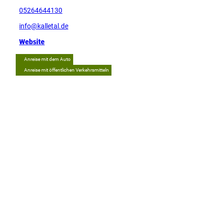
05264644130
info@kalletal.de
Website
Anreise mit dem Auto
Anreise mit öffentlichen Verkehrsmitteln