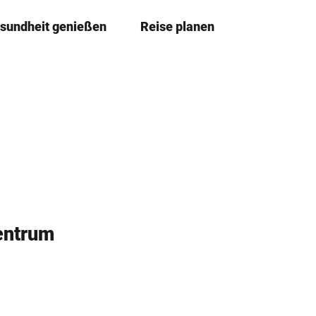
sundheit genießen
Reise planen
T
Merkzettel
Suche
e
i
l
e
n
entrum