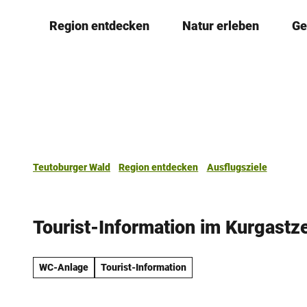
Z
Region entdecken
Natur erleben
Ge
u
m
I
n
h
a
l
t
Teutoburger Wald
Region entdecken
Ausflugsziele
Tourist-Information im Kurgastz
WC-Anlage
Tourist-Information