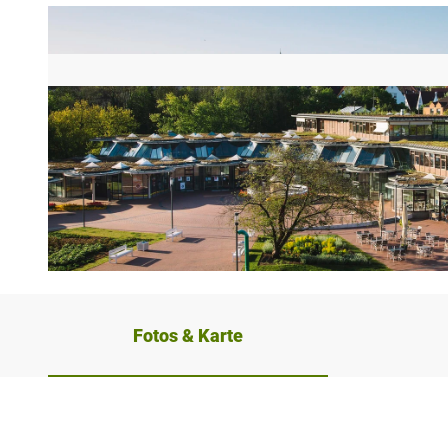
© Stadt Bad Salzuflen/N. Jacke |
CC-BY-SA
Fotos & Karte