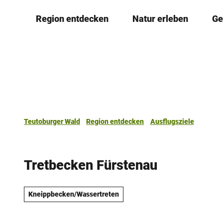
Z
Region entdecken
Natur erleben
Ge
u
m
I
n
h
a
l
t
Teutoburger Wald
Region entdecken
Ausflugsziele
Tretbecken Fürstenau
Kneippbecken/Wassertreten