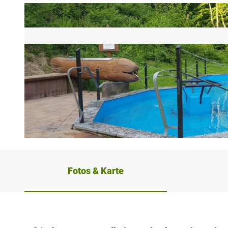
© Stadt Höxter, Stephan Berg |
CC-BY-SA
Fotos & Karte