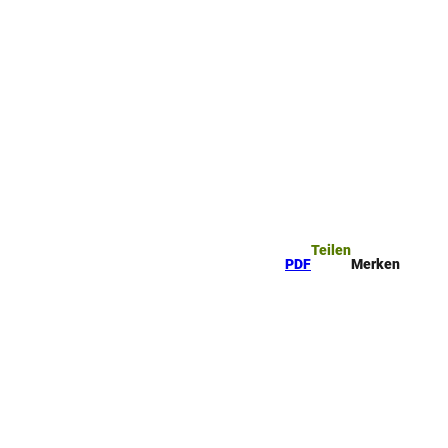
ttel
che
Teilen
PDF
Merken