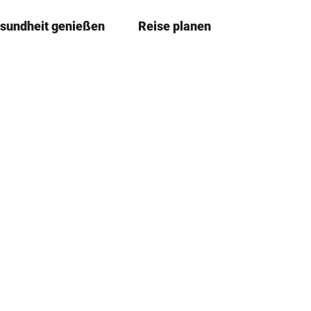
sundheit genießen
Reise planen
T
Merkze
Su
e
i
l
e
n