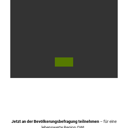
V
i
d
e
o
Jetzt an der Bevölkerungsbefragung teilnehmen
– für eine
a
© Teutoburger Wald Tourismus / P. Gawandtka
© T. Goedeck
lebenswerte Region OWL.