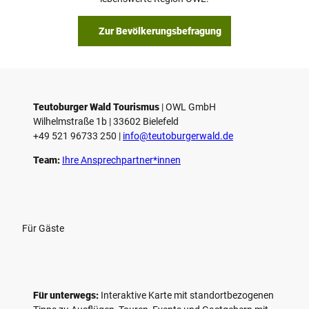
b
s
Zur Bevölkerungsbefragung
p
i
e
l
e
Teutoburger Wald Tourismus
| ­OWL GmbH
Wilhelmstraße 1b | ­33602 Bielefeld
n
+49 521 96733 250 |
­info@teutoburgerwald.de
Team:
Ihre Ansprechpartner*innen
Für Gäste
Für unterwegs:
Interaktive Karte mit standort­bezogenen