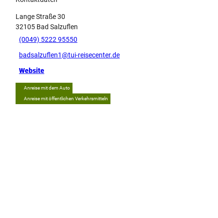
Lange Straße 30
32105
Bad Salzuflen
(0049) 5222 95550
badsalzuflen1@tui-reisecenter.de
Website
Anreise mit dem Auto
Anreise mit öffentlichen Verkehrsmitteln