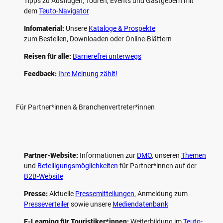
Tipps zu Ausflügen, Touren, Events und Gastgebern mit
dem
Teuto-Navigator
Infomaterial:
Unsere
Kataloge & Prospekte
zum Bestellen, Downloaden oder Online-Blättern
Reisen für alle:
Barrierefrei unterwegs
Feedback:
Ihre Meinung zählt!
Für Partner*innen & Branchenvertreter*innen
Partner-Website:
Informationen zur
DMO
, unseren ­
Themen
und
Beteiligungs­möglichkeiten
für Partner*innen auf der
B2B-Website
Presse:
Aktuelle
Pressemitteilungen
, Anmeldung zum
Presseverteiler
sowie unsere
Mediendatenbank
E-Learning für Touristiker*innen:
Weiterbildung im
Teuto-